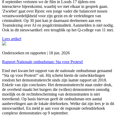
8 september vertonen we de film in Loods 17 tijdens een
interactieve bijeenkomst, waarbij we met elkaar in gesprek gaan.
'Zwieber' gaat over Bjorn: een jonge vader die balanceert tussen
verantwoordelijkheid voor zijn gezin en de verleidingen van
criminaliteit. Op 30 juni kan je daarnaast deelnemen aan een
Teamslezing over AI en jeugdcriminaliteit. Aanmelden is niet nodig.
Ook in dit nieuwsartikel: een terugblik op het Q-college van 11 mei.
Lees artikel
Onderzoeken en rapporten | 18 jun. 2026
Rapport Nationale ombudsman: Sta voor Protest!
Eind mei kwam het rapport van de nationale ombudsman genaamd
“Sta op voor Protest!” uit. Hij schetst hierin de ontwikkelingen
rondom het demonstratierecht sinds zijn laatste rapport uit 2018.
Enkele van zijn conclusies: Het demonstratierecht staat onder druk,
de overheid maakt het burgers die (willen) demonstreren onnodig
moeilijk en de rechtsbescherming van demonstranten is niet
toereikend. Op basis hiervan geeft de ombudsman een aantal
aanbevelingen aan de lokale driehoeken. Welke dat zijn lees je in dit
nieuwsartikel. En meld je aan voor de regionale oefendriehoek
complexe demonstraties op 9 september.