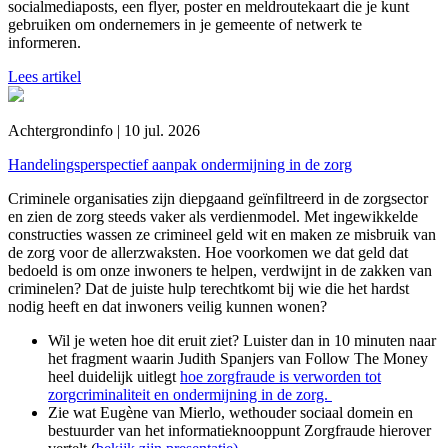
socialmediaposts, een flyer, poster en meldroutekaart die je kunt
gebruiken om ondernemers in je gemeente of netwerk te
informeren.
Lees artikel
Achtergrondinfo | 10 jul. 2026
Handelingsperspectief aanpak ondermijning in de zorg
Criminele organisaties zijn diepgaand geïnfiltreerd in de zorgsector
en zien de zorg steeds vaker als verdienmodel. Met ingewikkelde
constructies wassen ze crimineel geld wit en maken ze misbruik van
de zorg voor de allerzwaksten. Hoe voorkomen we dat geld dat
bedoeld is om onze inwoners te helpen, verdwijnt in de zakken van
criminelen? Dat de juiste hulp terechtkomt bij wie die het hardst
nodig heeft en dat inwoners veilig kunnen wonen?
Wil je weten hoe dit eruit ziet? Luister dan in 10 minuten naar
het fragment waarin Judith Spanjers van Follow The Money
heel duidelijk uitlegt
hoe zorgfraude is verworden tot
zorgcriminaliteit en ondermijning in de zorg.
Zie wat Eugène van Mierlo, wethouder sociaal domein en
bestuurder van het informatieknooppunt Zorgfraude hierover