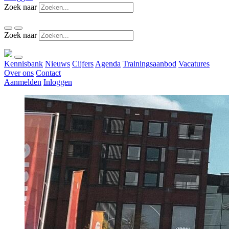
Zoek naar
Zoek naar
Kennisbank
Nieuws
Cijfers
Agenda
Trainingsaanbod
Vacatures
Over ons
Contact
Aanmelden
Inloggen