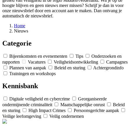
gebied van veiligheid in de regio Midden-Nederland. Wil je op de
hoogte blijven en geen nieuws meer missen? Schrijf je dan in voor
onze nieuwsbrief door een account aan te maken. Dan ontvang je
automatisch de nieuwsbrief.
Home
Nieuws
Categorie
Bijeenkomsten en evenementen
Tips
Onderzoeken en
rapporten
Vacatures
Veiligheidsontwikkeling
Campagnes
Plannen van aanpak
Beleid en sturing
Achtergrondinfo
Trainingen en workshops
Kennisbank
Digitale veiligheid en cybercrime
Georganiseerde
ondermijnende criminaliteit
Maatschappelijke onrust
Beleid
en sturing
High Impact Crimes
Persoonsgerichte aanpak
Veilige leefomgeving
Veilig ondernemen