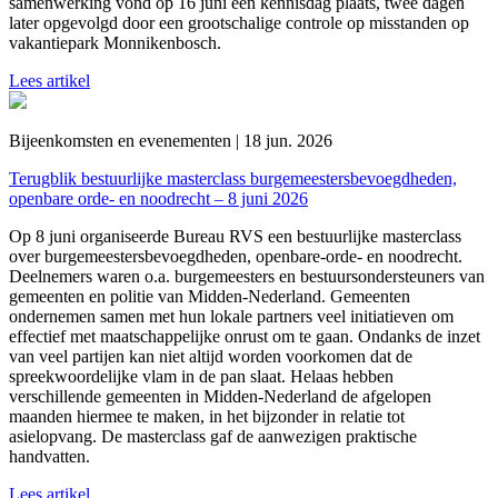
samenwerking vond op 16 juni een kennisdag plaats, twee dagen
later opgevolgd door een grootschalige controle op misstanden op
vakantiepark Monnikenbosch.
Lees artikel
Bijeenkomsten en evenementen | 18 jun. 2026
Terugblik bestuurlijke masterclass burgemeestersbevoegdheden,
openbare orde- en noodrecht – 8 juni 2026
Op 8 juni organiseerde Bureau RVS een bestuurlijke masterclass
over burgemeestersbevoegdheden, openbare-orde- en noodrecht.
Deelnemers waren o.a. burgemeesters en bestuursondersteuners van
gemeenten en politie van Midden-Nederland. Gemeenten
ondernemen samen met hun lokale partners veel initiatieven om
effectief met maatschappelijke onrust om te gaan. Ondanks de inzet
van veel partijen kan niet altijd worden voorkomen dat de
spreekwoordelijke vlam in de pan slaat. Helaas hebben
verschillende gemeenten in Midden-Nederland de afgelopen
maanden hiermee te maken, in het bijzonder in relatie tot
asielopvang. De masterclass gaf de aanwezigen praktische
handvatten.
Lees artikel