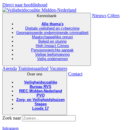
Direct naar hoofdinhoud
Nieuws
Cijfers
Kennisbank
Alle thema's
Digitale veiligheid en cybercrime
Georganiseerde ondermijnende criminaliteit
Maatschappelijke onrust
Beleid en sturing
High Impact Crimes
Persoonsgerichte aanpak
Veilige leefomgeving
Veilig ondernemen
Agenda
Trainingsaanbod
Vacatures
Contact
Over ons
Veiligheidscoalitie
Bureau RVS
RIEC Midden-Nederland
PVO
Zorg- en Veiligheidshuizen
Stages
Loods 17
Zoek naar
Inloggen