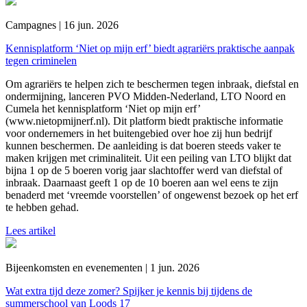
Campagnes | 16 jun. 2026
Kennisplatform ‘Niet op mijn erf’ biedt agrariërs praktische aanpak
tegen criminelen
Om agrariërs te helpen zich te beschermen tegen inbraak, diefstal en
ondermijning, lanceren PVO Midden-Nederland, LTO Noord en
Cumela het kennisplatform ‘Niet op mijn erf’
(www.nietopmijnerf.nl). Dit platform biedt praktische informatie
voor ondernemers in het buitengebied over hoe zij hun bedrijf
kunnen beschermen. De aanleiding is dat boeren steeds vaker te
maken krijgen met criminaliteit. Uit een peiling van LTO blijkt dat
bijna 1 op de 5 boeren vorig jaar slachtoffer werd van diefstal of
inbraak. Daarnaast geeft 1 op de 10 boeren aan wel eens te zijn
benaderd met ‘vreemde voorstellen’ of ongewenst bezoek op het erf
te hebben gehad.
Lees artikel
Bijeenkomsten en evenementen | 1 jun. 2026
Wat extra tijd deze zomer? Spijker je kennis bij tijdens de
summerschool van Loods 17