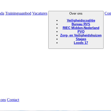
nda
Trainingsaanbod
Vacatures
Con
Over ons
Veiligheidscoalitie
Bureau RVS
RIEC Midden-Nederland
PVO
Zorg- en Veiligheidshuizen
Stages
Loods 17
 ons
Contact