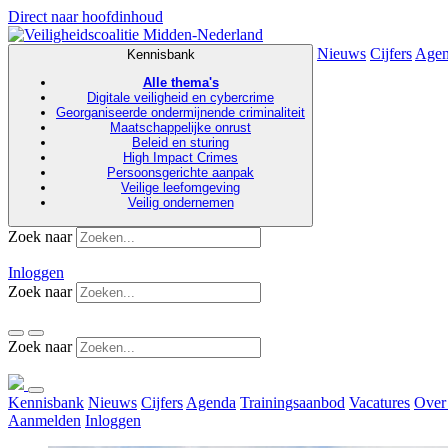
Direct naar hoofdinhoud
Nieuws
Cijfers
Age
Kennisbank
Alle thema's
Digitale veiligheid en cybercrime
Georganiseerde ondermijnende criminaliteit
Maatschappelijke onrust
Beleid en sturing
High Impact Crimes
Persoonsgerichte aanpak
Veilige leefomgeving
Veilig ondernemen
Zoek naar
Inloggen
Zoek naar
Zoek naar
Kennisbank
Nieuws
Cijfers
Agenda
Trainingsaanbod
Vacatures
Over
Aanmelden
Inloggen