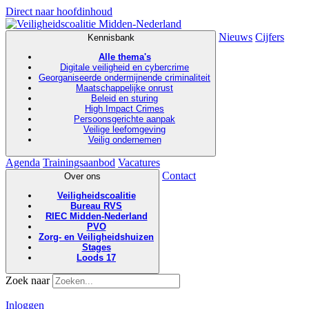
Direct naar hoofdinhoud
Nieuws
Cijfers
Kennisbank
Alle thema's
Digitale veiligheid en cybercrime
Georganiseerde ondermijnende criminaliteit
Maatschappelijke onrust
Beleid en sturing
High Impact Crimes
Persoonsgerichte aanpak
Veilige leefomgeving
Veilig ondernemen
Agenda
Trainingsaanbod
Vacatures
Contact
Over ons
Veiligheidscoalitie
Bureau RVS
RIEC Midden-Nederland
PVO
Zorg- en Veiligheidshuizen
Stages
Loods 17
Zoek naar
Inloggen