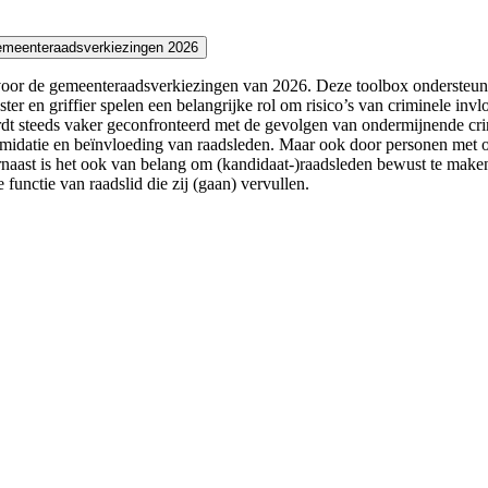
gemeenteraadsverkiezingen 2026
en voor de gemeenteraadsverkiezingen van 2026. Deze toolbox ondersteu
er en griffier spelen een belangrijke rol om risico’s van criminele inv
 steeds vaker geconfronteerd met de gevolgen van ondermijnende crimi
midatie en beïnvloeding van raadsleden. Maar ook door personen met onzu
aast is het ook van belang om (kandidaat-)raadsleden bewust te maken 
functie van raadslid die zij (gaan) vervullen.