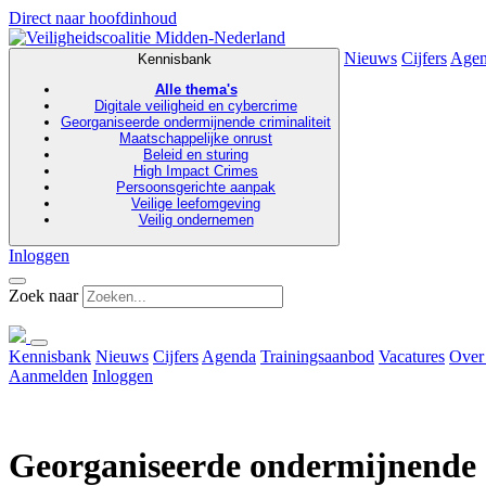
Direct naar hoofdinhoud
Nieuws
Cijfers
Age
Kennisbank
Alle thema's
Digitale veiligheid en cybercrime
Georganiseerde ondermijnende criminaliteit
Maatschappelijke onrust
Beleid en sturing
High Impact Crimes
Persoonsgerichte aanpak
Veilige leefomgeving
Veilig ondernemen
Inloggen
Zoek naar
Kennisbank
Nieuws
Cijfers
Agenda
Trainingsaanbod
Vacatures
Over
Aanmelden
Inloggen
Georganiseerde ondermijnende c