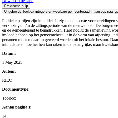
Download bestand
Praktische hulp
Uitgebreide Toolbox integere en weerbare gemeenteraad in aanloop naar 
Politieke partijen zijn inmiddels bezig met de eerste voorbereiding
verkiezingen t/m de zittingsperiode van de nieuwe raad. De burgemeest
en de gemeenteraad te benadrukken. Hard nodig; de samenleving wordt
invloed hebben op het gemeentebestuur in de vorm van afpersing, inti
personen moeten daarom geweerd worden uit het lokale bestuur. Daarn
intimidatie en hoe het hen kan raken in de belangrijke, maar kwetsbare 
Datum:
1 May 2025
Auteur:
RIEC
Documenttype:
Toolbox
Aantal pagina’s:
14