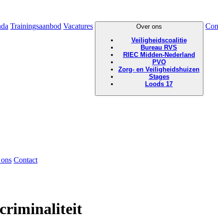
nda
Trainingsaanbod
Vacatures
Con
Over ons
Veiligheidscoalitie
Bureau RVS
RIEC Midden-Nederland
PVO
Zorg- en Veiligheidshuizen
Stages
Loods 17
 ons
Contact
riminaliteit