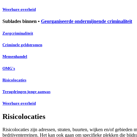
Weerbare overheid
Sublades binnen •
Georganiseerde ondermijnende criminaliteit
Zorgcriminaliteit
Criminele geldstromen
Mensenhandel
OMG's
Risicolocaties
Terugdringen jonge aanwas
Weerbare overheid
Risicolocaties
Risicolocaties zijn adressen, straten, buurten, wijken en/of gebiede
bedrijventerreinen. Het kan ook gaan om specifieke plekken die bijdra