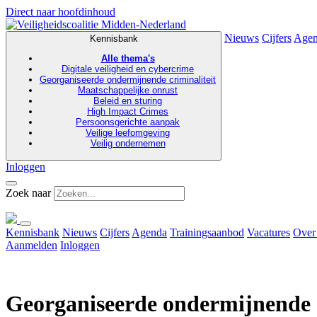
Direct naar hoofdinhoud
Nieuws
Cijfers
Age
Kennisbank
Alle thema's
Digitale veiligheid en cybercrime
Georganiseerde ondermijnende criminaliteit
Maatschappelijke onrust
Beleid en sturing
High Impact Crimes
Persoonsgerichte aanpak
Veilige leefomgeving
Veilig ondernemen
Inloggen
Zoek naar
Kennisbank
Nieuws
Cijfers
Agenda
Trainingsaanbod
Vacatures
Over
Aanmelden
Inloggen
Georganiseerde ondermijnende c