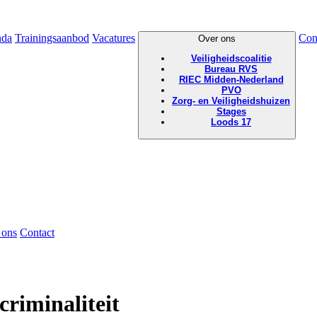
nda
Trainingsaanbod
Vacatures
Con
Over ons
Veiligheidscoalitie
Bureau RVS
RIEC Midden-Nederland
PVO
Zorg- en Veiligheidshuizen
Stages
Loods 17
 ons
Contact
riminaliteit