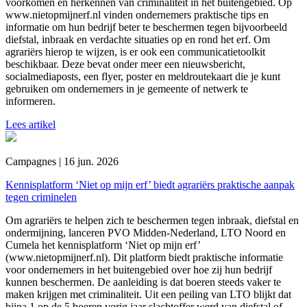
voorkomen en herkennen van criminaliteit in het buitengebied. Op
www.nietopmijnerf.nl vinden ondernemers praktische tips en
informatie om hun bedrijf beter te beschermen tegen bijvoorbeeld
diefstal, inbraak en verdachte situaties op en rond het erf. Om
agrariërs hierop te wijzen, is er ook een communicatietoolkit
beschikbaar. Deze bevat onder meer een nieuwsbericht,
socialmediaposts, een flyer, poster en meldroutekaart die je kunt
gebruiken om ondernemers in je gemeente of netwerk te
informeren.
Lees artikel
Campagnes | 16 jun. 2026
Kennisplatform ‘Niet op mijn erf’ biedt agrariërs praktische aanpak
tegen criminelen
Om agrariërs te helpen zich te beschermen tegen inbraak, diefstal en
ondermijning, lanceren PVO Midden-Nederland, LTO Noord en
Cumela het kennisplatform ‘Niet op mijn erf’
(www.nietopmijnerf.nl). Dit platform biedt praktische informatie
voor ondernemers in het buitengebied over hoe zij hun bedrijf
kunnen beschermen. De aanleiding is dat boeren steeds vaker te
maken krijgen met criminaliteit. Uit een peiling van LTO blijkt dat
bijna 1 op de 5 boeren vorig jaar slachtoffer werd van diefstal of