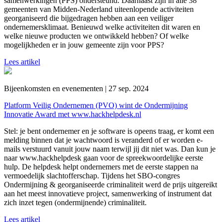
samenwerkingen (PPS) ondersteund. Daarnaast zijn in alle 38
gemeenten van Midden-Nederland uiteenlopende activiteiten
georganiseerd die bijgedragen hebben aan een veiliger
ondernemersklimaat. Benieuwd welke activiteiten dit waren en
welke nieuwe producten we ontwikkeld hebben? Of welke
mogelijkheden er in jouw gemeente zijn voor PPS?
Lees artikel
Bijeenkomsten en evenementen | 27 sep. 2024
Platform Veilig Ondernemen (PVO) wint de Ondermijning
Innovatie Award met www.hackhelpdesk.nl
Stel: je bent ondernemer en je software is opeens traag, er komt een
melding binnen dat je wachtwoord is veranderd of er worden e-
mails verstuurd vanuit jouw naam terwijl jij dit niet was. Dan kun je
naar www.hackhelpdesk gaan voor de spreekwoordelijke eerste
hulp. De helpdesk helpt ondernemers met de eerste stappen na
vermoedelijk slachtofferschap. Tijdens het SBO-congres
Ondermijning & georganiseerde criminaliteit werd de prijs uitgereikt
aan het meest innovatieve project, samenwerking of instrument dat
zich inzet tegen (ondermijnende) criminaliteit.
Lees artikel