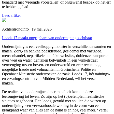
benaderd met ‘vreemde voorstellen’ of ongewenst bezoek op het erf
te hebben gehad.
Lees artikel
Achtergrondinfo | 19 mei 2026
Loods 17 maakt ongrijpbare van ondermijning zichtbaar
Ondermijning is een veelkoppig monster in verschillende soorten en
maten. Zorg- en bankhelpdeskfraude, gesjoemel met vastgoed,
mensenhandel, nepartikelen en fake websites, dubieuze transporten
over weg en water, tientallen belwinkels in een winkelstraat,
vermenging tussen boven- en onderwereld en zeer recent nog
mogelijke fraude met volmachten in Gorinchem. Politie en
Openbaar Ministerie onderzoeken de zaak. Loods 17, hét trainings-
en ervaringscentrum van Midden-Nederland, wil het verschil
maken.
De realiteit van ondermijnende criminaliteit komt in deze
leeromgeving tot leven. Zo zijn op het (b)oefenplein realistische
situaties nagebootst. Een loods, gevuld met spullen die wijzen op
ondermijning, een verwaarloosde woning in de vorm van een
kraakpand waar van alles aan de hand is en nog veel meer. ‘Vertel