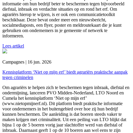
informatie om hun bedrijf beter te beschermen tegen bijvoorbeeld
diefstal, inbraak en verdachte situaties op en rond het erf. Om
agrariërs hierop te wijzen, is er ook een communicatietoolkit
beschikbaar. Deze bevat onder meer een nieuwsbericht,
socialmediaposts, een flyer, poster en meldroutekaart die je kunt
gebruiken om ondernemers in je gemeente of netwerk te
informeren.
Lees artikel
Campagnes | 16 jun. 2026
Kennisplatform ‘Niet op mijn erf’ biedt agrariërs praktische aanpak
tegen criminelen
Om agrariërs te helpen zich te beschermen tegen inbraak, diefstal en
ondermijning, lanceren PVO Midden-Nederland, LTO Noord en
Cumela het kennisplatform ‘Niet op mijn erf’
(www.nietopmijnerf.nl). Dit platform biedt praktische informatie
voor ondernemers in het buitengebied over hoe zij hun bedrijf
kunnen beschermen. De aanleiding is dat boeren steeds vaker te
maken krijgen met criminaliteit. Uit een peiling van LTO blijkt dat
bijna 1 op de 5 boeren vorig jaar slachtoffer werd van diefstal of
inbraak. Daarnaast geeft 1 op de 10 boeren aan wel eens te zijn