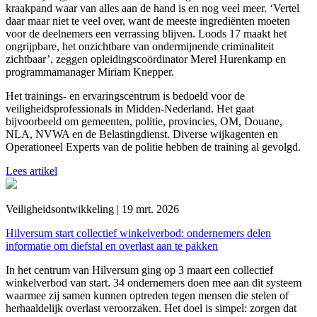
kraakpand waar van alles aan de hand is en nog veel meer. ‘Vertel
daar maar niet te veel over, want de meeste ingrediënten moeten
voor de deelnemers een verrassing blijven. Loods 17 maakt het
ongrijpbare, het onzichtbare van ondermijnende criminaliteit
zichtbaar’, zeggen opleidingscoördinator Merel Hurenkamp en
programmamanager Miriam Knepper.
Het trainings- en ervaringscentrum is bedoeld voor de
veiligheidsprofessionals in Midden-Nederland. Het gaat
bijvoorbeeld om gemeenten, politie, provincies, OM, Douane,
NLA, NVWA en de Belastingdienst. Diverse wijkagenten en
Operationeel Experts van de politie hebben de training al gevolgd.
Lees artikel
Veiligheidsontwikkeling | 19 mrt. 2026
Hilversum start collectief winkelverbod: ondernemers delen
informatie om diefstal en overlast aan te pakken
In het centrum van Hilversum ging op 3 maart een collectief
winkelverbod van start. 34 ondernemers doen mee aan dit systeem
waarmee zij samen kunnen optreden tegen mensen die stelen of
herhaaldelijk overlast veroorzaken. Het doel is simpel: zorgen dat