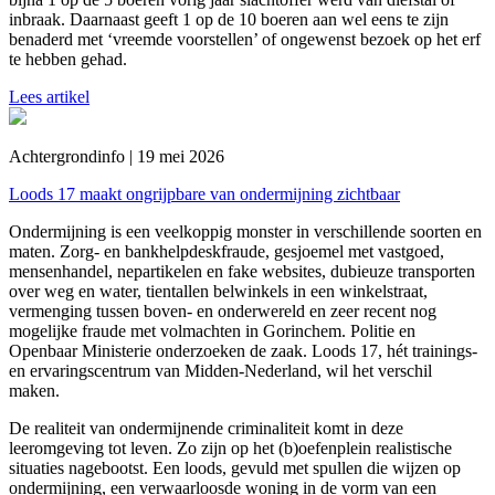
inbraak. Daarnaast geeft 1 op de 10 boeren aan wel eens te zijn
benaderd met ‘vreemde voorstellen’ of ongewenst bezoek op het erf
te hebben gehad.
Lees artikel
Achtergrondinfo | 19 mei 2026
Loods 17 maakt ongrijpbare van ondermijning zichtbaar
Ondermijning is een veelkoppig monster in verschillende soorten en
maten. Zorg- en bankhelpdeskfraude, gesjoemel met vastgoed,
mensenhandel, nepartikelen en fake websites, dubieuze transporten
over weg en water, tientallen belwinkels in een winkelstraat,
vermenging tussen boven- en onderwereld en zeer recent nog
mogelijke fraude met volmachten in Gorinchem. Politie en
Openbaar Ministerie onderzoeken de zaak. Loods 17, hét trainings-
en ervaringscentrum van Midden-Nederland, wil het verschil
maken.
De realiteit van ondermijnende criminaliteit komt in deze
leeromgeving tot leven. Zo zijn op het (b)oefenplein realistische
situaties nagebootst. Een loods, gevuld met spullen die wijzen op
ondermijning, een verwaarloosde woning in de vorm van een