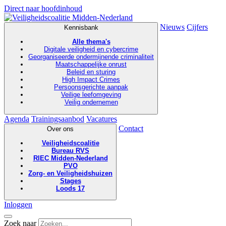
Direct naar hoofdinhoud
Nieuws
Cijfers
Kennisbank
Alle thema's
Digitale veiligheid en cybercrime
Georganiseerde ondermijnende criminaliteit
Maatschappelijke onrust
Beleid en sturing
High Impact Crimes
Persoonsgerichte aanpak
Veilige leefomgeving
Veilig ondernemen
Agenda
Trainingsaanbod
Vacatures
Contact
Over ons
Veiligheidscoalitie
Bureau RVS
RIEC Midden-Nederland
PVO
Zorg- en Veiligheidshuizen
Stages
Loods 17
Inloggen
Zoek naar