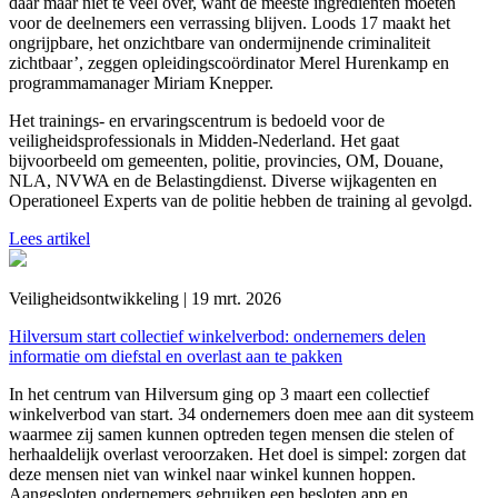
daar maar niet te veel over, want de meeste ingrediënten moeten
voor de deelnemers een verrassing blijven. Loods 17 maakt het
ongrijpbare, het onzichtbare van ondermijnende criminaliteit
zichtbaar’, zeggen opleidingscoördinator Merel Hurenkamp en
programmamanager Miriam Knepper.
Het trainings- en ervaringscentrum is bedoeld voor de
veiligheidsprofessionals in Midden-Nederland. Het gaat
bijvoorbeeld om gemeenten, politie, provincies, OM, Douane,
NLA, NVWA en de Belastingdienst. Diverse wijkagenten en
Operationeel Experts van de politie hebben de training al gevolgd.
Lees artikel
Veiligheidsontwikkeling | 19 mrt. 2026
Hilversum start collectief winkelverbod: ondernemers delen
informatie om diefstal en overlast aan te pakken
In het centrum van Hilversum ging op 3 maart een collectief
winkelverbod van start. 34 ondernemers doen mee aan dit systeem
waarmee zij samen kunnen optreden tegen mensen die stelen of
herhaaldelijk overlast veroorzaken. Het doel is simpel: zorgen dat
deze mensen niet van winkel naar winkel kunnen hoppen.
Aangesloten ondernemers gebruiken een besloten app en