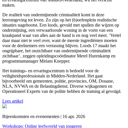
maken.
De realiteit van ondermijnende criminaliteit komt in deze
leeromgeving tot leven. Zo zijn op het (b)oefenplein realistische
situaties nagebootst. Een loods, gevuld met spullen die wijzen op
ondermijning, een verwaarloosde woning in de vorm van een
kraakpand waar van alles aan de hand is en nog veel meer. ‘Vertel
daar maar niet te veel over, want de meeste ingrediënten moeten
voor de deelnemers een verrassing blijven. Loods 17 maakt het
ongrijpbare, het onzichtbare van ondermijnende criminaliteit
zichtbaar’, zeggen opleidingscoördinator Merel Hurenkamp en
programmamanager Miriam Knepper.
Het trainings- en ervaringscentrum is bedoeld voor de
veiligheidsprofessionals in Midden-Nederland. Het gaat
bijvoorbeeld om gemeenten, politie, provincies, OM, Douane,
NLA, NVWA en de Belastingdienst. Diverse wijkagenten en
Operationeel Experts van de politie hebben de training al gevolgd.
Lees artikel
Bijeenkomsten en evenementen | 16 apr. 2026
Workshops: Online leefwereld van jongeren