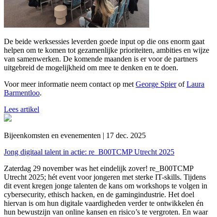
De beide werksessies leverden goede input op die ons enorm gaat
helpen om te komen tot gezamenlijke prioriteiten, ambities en wijze
van samenwerken. De komende maanden is er voor de partners
uitgebreid de mogelijkheid om mee te denken en te doen.
Voor meer informatie neem contact op met
George Spier
of
Laura
Barmentloo
.
Lees artikel
Bijeenkomsten en evenementen | 17 dec. 2025
Jong digitaal talent in actie: re_B00TCMP Utrecht 2025
Zaterdag 29 november was het eindelijk zover! re_B00TCMP
Utrecht 2025; hét event voor jongeren met sterke IT-skills. Tijdens
dit event kregen jonge talenten de kans om workshops te volgen in
cybersecurity, ethisch hacken, en de gamingindustrie. Het doel
hiervan is om hun digitale vaardigheden verder te ontwikkelen én
hun bewustzijn van online kansen en risico’s te vergroten. En waar