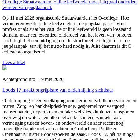
Q-college Straatwaarden: online leefwereld moet integraal onderdeel
worden van jeugdaanpak
Op 11 mei 2026 organiseerde Straatwaarden het Q-college ‘Hoe
verankeren we de online leefwereld in de jeugdaanpak?’. Voor
professionals staat het vast: de online leefwereld is geen losstaand
domein, maar een essentieel onderdeel van het leven van jongeren.
Toch blijft het een uitdaging om dit structureel te integreren in de
jeugdaanpak, terwijl het nu zo hard nodig is. Juist daarom is dit Q-
college georganiseerd.
Lees artikel
Achtergrondinfo | 19 mei 2026
Loods 17 maakt ongrijpbare van ondermijning zichtbaar
Ondermijning is een veelkoppig monster in verschillende soorten en
maten. Zorg- en bankhelpdeskfraude, gesjoemel met vastgoed,
mensenhandel, nepartikelen en fake websites, dubieuze transporten
over weg en water, tientallen belwinkels in een winkelstraat,
vermenging tussen boven- en onderwereld en zeer recent nog
mogelijke fraude met volmachten in Gorinchem. Politie en
Openbaar Ministerie onderzoeken de zaak. Loods 17, hét trainings-
en ervaringscentrum van Midden-Nederland, wil het verschil