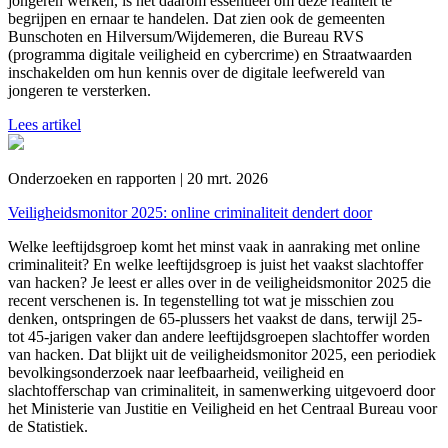
jongeren werken, is het daarom essentieel om deze realiteit te
begrijpen en ernaar te handelen. Dat zien ook de gemeenten
Bunschoten en Hilversum/Wijdemeren, die Bureau RVS
(programma digitale veiligheid en cybercrime) en Straatwaarden
inschakelden om hun kennis over de digitale leefwereld van
jongeren te versterken.
Lees artikel
Onderzoeken en rapporten | 20 mrt. 2026
Veiligheidsmonitor 2025: online criminaliteit dendert door
Welke leeftijdsgroep komt het minst vaak in aanraking met online
criminaliteit? En welke leeftijdsgroep is juist het vaakst slachtoffer
van hacken? Je leest er alles over in de veiligheidsmonitor 2025 die
recent verschenen is. In tegenstelling tot wat je misschien zou
denken, ontspringen de 65-plussers het vaakst de dans, terwijl 25-
tot 45-jarigen vaker dan andere leeftijdsgroepen slachtoffer worden
van hacken. Dat blijkt uit de veiligheidsmonitor 2025, een periodiek
bevolkingsonderzoek naar leefbaarheid, veiligheid en
slachtofferschap van criminaliteit, in samenwerking uitgevoerd door
het Ministerie van Justitie en Veiligheid en het Centraal Bureau voor
de Statistiek.