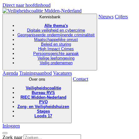
Direct naar hoofdinhoud
Nieuws
Cijfers
Kennisbank
Alle thema's
Digitale veiligheid en cybercrime
Georganiseerde ondermijnende criminaliteit
Maatschappelijke onrust
Beleid en sturing
High Impact Crimes
Persoonsgerichte aanpak
Veilige leefomgeving
Veilig ondernemen
Agenda
Trainingsaanbod
Vacatures
Contact
Over ons
Veiligheidscoalitie
Bureau RVS
RIEC Midden-Nederland
PVO
Zorg- en Veiligheidshuizen
Stages
Loods 17
Inloggen
Zoek naar