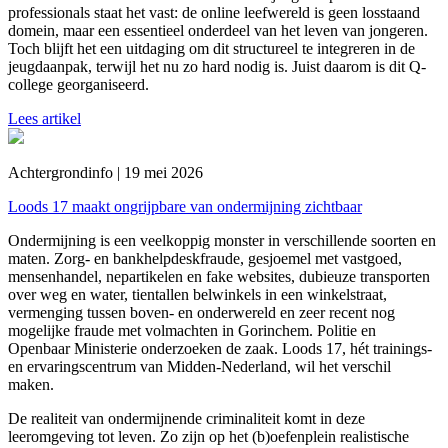
professionals staat het vast: de online leefwereld is geen losstaand
domein, maar een essentieel onderdeel van het leven van jongeren.
Toch blijft het een uitdaging om dit structureel te integreren in de
jeugdaanpak, terwijl het nu zo hard nodig is. Juist daarom is dit Q-
college georganiseerd.
Lees artikel
Achtergrondinfo | 19 mei 2026
Loods 17 maakt ongrijpbare van ondermijning zichtbaar
Ondermijning is een veelkoppig monster in verschillende soorten en
maten. Zorg- en bankhelpdeskfraude, gesjoemel met vastgoed,
mensenhandel, nepartikelen en fake websites, dubieuze transporten
over weg en water, tientallen belwinkels in een winkelstraat,
vermenging tussen boven- en onderwereld en zeer recent nog
mogelijke fraude met volmachten in Gorinchem. Politie en
Openbaar Ministerie onderzoeken de zaak. Loods 17, hét trainings-
en ervaringscentrum van Midden-Nederland, wil het verschil
maken.
De realiteit van ondermijnende criminaliteit komt in deze
leeromgeving tot leven. Zo zijn op het (b)oefenplein realistische