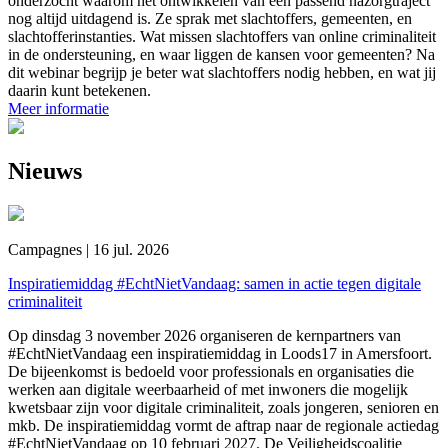
onderzocht waarom het ontwikkelen van een passend nazorgtraject
nog altijd uitdagend is. Ze sprak met slachtoffers, gemeenten, en
slachtofferinstanties. Wat missen slachtoffers van online criminaliteit
in de ondersteuning, en waar liggen de kansen voor gemeenten? Na
dit webinar begrijp je beter wat slachtoffers nodig hebben, en wat jij
daarin kunt betekenen.
Meer informatie
Nieuws
Campagnes | 16 jul. 2026
Inspiratiemiddag #EchtNietVandaag: samen in actie tegen digitale
criminaliteit
Op dinsdag 3 november 2026 organiseren de kernpartners van
#EchtNietVandaag een inspiratiemiddag in Loods17 in Amersfoort.
De bijeenkomst is bedoeld voor professionals en organisaties die
werken aan digitale weerbaarheid of met inwoners die mogelijk
kwetsbaar zijn voor digitale criminaliteit, zoals jongeren, senioren en
mkb. De inspiratiemiddag vormt de aftrap naar de regionale actiedag
#EchtNietVandaag op 10 februari 2027. De Veiligheidscoalitie