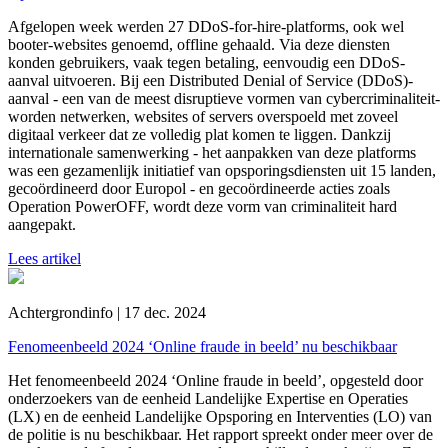
Afgelopen week werden 27 DDoS-for-hire-platforms, ook wel
booter-websites genoemd, offline gehaald. Via deze diensten
konden gebruikers, vaak tegen betaling, eenvoudig een DDoS-
aanval uitvoeren. Bij een Distributed Denial of Service (DDoS)-
aanval - een van de meest disruptieve vormen van cybercriminaliteit-
worden netwerken, websites of servers overspoeld met zoveel
digitaal verkeer dat ze volledig plat komen te liggen. Dankzij
internationale samenwerking - het aanpakken van deze platforms
was een gezamenlijk initiatief van opsporingsdiensten uit 15 landen,
gecoördineerd door Europol - en gecoördineerde acties zoals
Operation PowerOFF, wordt deze vorm van criminaliteit hard
aangepakt.
Lees artikel
Achtergrondinfo | 17 dec. 2024
Fenomeenbeeld 2024 ‘Online fraude in beeld’ nu beschikbaar
Het fenomeenbeeld 2024 ‘Online fraude in beeld’, opgesteld door
onderzoekers van de eenheid Landelijke Expertise en Operaties
(LX) en de eenheid Landelijke Opsporing en Interventies (LO) van
de politie is nu beschikbaar. Het rapport spreekt onder meer over de