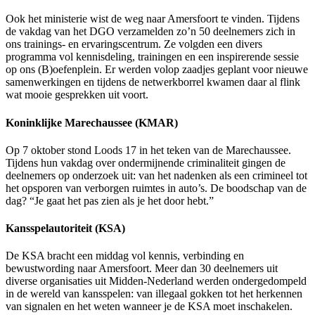
Ook het ministerie wist de weg naar Amersfoort te vinden. Tijdens
de vakdag van het DGO verzamelden zo’n 50 deelnemers zich in
ons trainings- en ervaringscentrum. Ze volgden een divers
programma vol kennisdeling, trainingen en een inspirerende sessie
op ons (B)oefenplein. Er werden volop zaadjes geplant voor nieuwe
samenwerkingen en tijdens de netwerkborrel kwamen daar al flink
wat mooie gesprekken uit voort.
Koninklijke Marechaussee (KMAR)
Op 7 oktober stond Loods 17 in het teken van de Marechaussee.
Tijdens hun vakdag over ondermijnende criminaliteit gingen de
deelnemers op onderzoek uit: van het nadenken als een crimineel tot
het opsporen van verborgen ruimtes in auto’s. De boodschap van de
dag? “Je gaat het pas zien als je het door hebt.”
Kansspelautoriteit (KSA)
De KSA bracht een middag vol kennis, verbinding en
bewustwording naar Amersfoort. Meer dan 30 deelnemers uit
diverse organisaties uit Midden-Nederland werden ondergedompeld
in de wereld van kansspelen: van illegaal gokken tot het herkennen
van signalen en het weten wanneer je de KSA moet inschakelen.