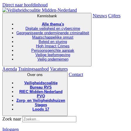
Direct naar hoofdinhoud
Nieuws
Cijfers
Kennisbank
Alle thema's
Digitale veiligheid en cybercrime
Georganiseerde ondermijnende criminaliteit
Maatschappelijke onrust
Beleid en sturing
High Impact Crimes
Persoonsgerichte aanpak
Veilige leefomgeving
Veilig ondernemen
Agenda
Trainingsaanbod
Vacatures
Contact
Over ons
Veiligheidscoalitie
Bureau RVS
RIEC Midden-Nederland
PVO
Zorg- en Veiligheidshuizen
Stages
Loods 17
Zoek naar
Inloggen