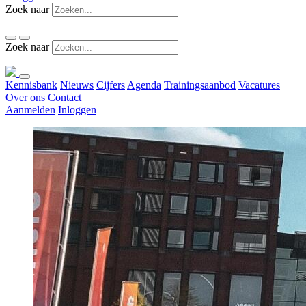
Zoek naar
Zoek naar
Kennisbank
Nieuws
Cijfers
Agenda
Trainingsaanbod
Vacatures
Over ons
Contact
Aanmelden
Inloggen