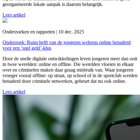
georganiseerde lokale aanpak is daarom belangrijk.
Lees artikel
Onderzoeken en rapporten | 10 dec. 2025
Onderzoek: Ruim helft van de jongeren weleens online benaderd
voor een ‘snel geld’-klus
Door de snelle digitale ontwikkelingen leven jongeren meer dan ooit
in twee werelden: online en offline. Die werelden vloeien in elkaar
over en criminelen maken daar graag misbruik van. Waar jongeren
vroeger vooral offline: op straat, op school of in de sportclub werden
benaderd door criminele netwerken, gebeurt dat nu ook online.
Lees artikel