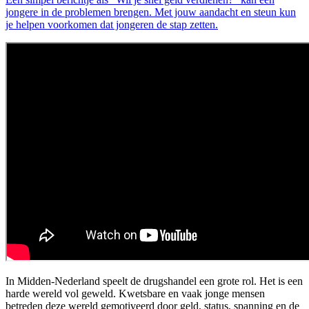
jongere in de problemen brengen. Met jouw aandacht en steun kun
je helpen voorkomen dat jongeren de stap zetten.
In Midden-Nederland speelt de drugshandel een grote rol. Het is een
harde wereld vol geweld. Kwetsbare en vaak jonge mensen
betreden deze wereld gemotiveerd door geld, status, spanning en de