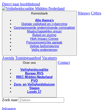
Direct naar hoofdinhoud
Nieuws
Cijfers
Kennisbank
Alle thema's
Digitale veiligheid en cybercrime
Georganiseerde ondermijnende criminaliteit
Maatschappelijke onrust
Beleid en sturing
High Impact Crimes
Persoonsgerichte aanpak
Veilige leefomgeving
Veilig ondernemen
Agenda
Trainingsaanbod
Vacatures
Contact
Over ons
Veiligheidscoalitie
Bureau RVS
RIEC Midden-Nederland
PVO
Zorg- en Veiligheidshuizen
Stages
Loods 17
Zoek naar
Inloggen