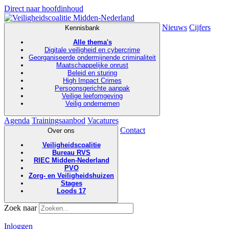
Direct naar hoofdinhoud
Nieuws
Cijfers
Kennisbank
Alle thema's
Digitale veiligheid en cybercrime
Georganiseerde ondermijnende criminaliteit
Maatschappelijke onrust
Beleid en sturing
High Impact Crimes
Persoonsgerichte aanpak
Veilige leefomgeving
Veilig ondernemen
Agenda
Trainingsaanbod
Vacatures
Contact
Over ons
Veiligheidscoalitie
Bureau RVS
RIEC Midden-Nederland
PVO
Zorg- en Veiligheidshuizen
Stages
Loods 17
Zoek naar
Inloggen