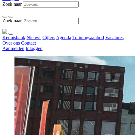
Zoek naar
Zoek naar
Kennisbank
Nieuws
Cijfers
Agenda
Trainingsaanbod
Vacatures
Over ons
Contact
Aanmelden
Inloggen