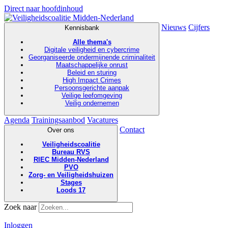
Direct naar hoofdinhoud
Nieuws
Cijfers
Kennisbank
Alle thema's
Digitale veiligheid en cybercrime
Georganiseerde ondermijnende criminaliteit
Maatschappelijke onrust
Beleid en sturing
High Impact Crimes
Persoonsgerichte aanpak
Veilige leefomgeving
Veilig ondernemen
Agenda
Trainingsaanbod
Vacatures
Contact
Over ons
Veiligheidscoalitie
Bureau RVS
RIEC Midden-Nederland
PVO
Zorg- en Veiligheidshuizen
Stages
Loods 17
Zoek naar
Inloggen