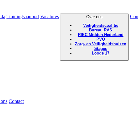
nda
Trainingsaanbod
Vacatures
Con
Over ons
Veiligheidscoalitie
Bureau RVS
RIEC Midden-Nederland
PVO
Zorg- en Veiligheidshuizen
Stages
Loods 17
 ons
Contact