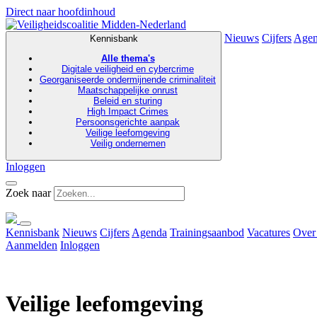
Direct naar hoofdinhoud
Nieuws
Cijfers
Age
Kennisbank
Alle thema's
Digitale veiligheid en cybercrime
Georganiseerde ondermijnende criminaliteit
Maatschappelijke onrust
Beleid en sturing
High Impact Crimes
Persoonsgerichte aanpak
Veilige leefomgeving
Veilig ondernemen
Inloggen
Zoek naar
Kennisbank
Nieuws
Cijfers
Agenda
Trainingsaanbod
Vacatures
Over
Aanmelden
Inloggen
Veilige leefomgeving