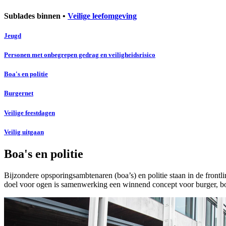
Sublades binnen •
Veilige leefomgeving
Jeugd
Personen met onbegrepen gedrag en veiligheidsrisico
Boa's en politie
Burgernet
Veilige feestdagen
Veilig uitgaan
Boa's en politie
Bijzondere opsporingsambtenaren (boa’s) en politie staan in de frontli
doel voor ogen is samenwerking een winnend concept voor burger, boa