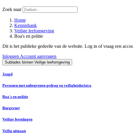
Zoek naar
Home
Kennisbank
Veilige leefomgeving
Boa's en politie
Dit is het publieke gedeelte van de website. Log in of vraag een acco
Inloggen
Account aanvragen
Sublades binnen Veilige leefomgeving
Jeugd
Personen met onbegrepen gedrag en veiligheidsrisico
Boa's en politie
Burgernet
Veilige feestdagen
Veilig uitgaan