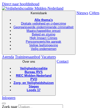
Direct naar hoofdinhoud
Nieuws
Cijfers
Kennisbank
Alle thema's
Digitale veiligheid en cybercrime
Georganiseerde ondermijnende criminaliteit
Maatschappelijke onrust
Beleid en sturing
High Impact Crimes
Persoonsgerichte aanpak
Veilige leefomgeving
Veilig ondernemen
Agenda
Trainingsaanbod
Vacatures
Contact
Over ons
Veiligheidscoalitie
Bureau RVS
RIEC Midden-Nederland
PVO
Zorg- en Veiligheidshuizen
Stages
Loods 17
Inloggen
Zoek naar