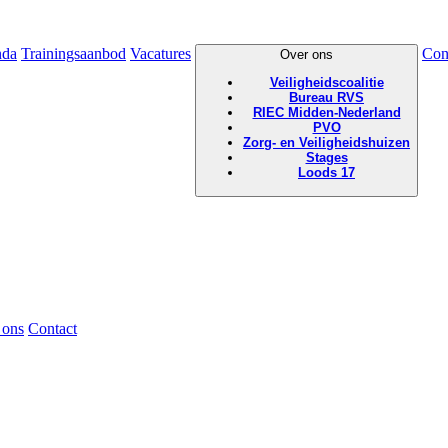
nda
Trainingsaanbod
Vacatures
Con
Over ons
Veiligheidscoalitie
Bureau RVS
RIEC Midden-Nederland
PVO
Zorg- en Veiligheidshuizen
Stages
Loods 17
 ons
Contact