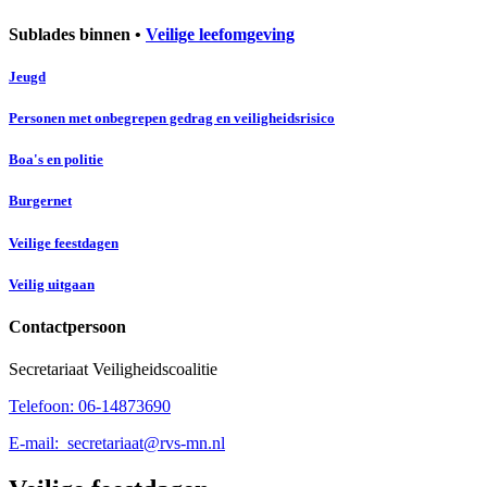
Sublades binnen •
Veilige leefomgeving
Jeugd
Personen met onbegrepen gedrag en veiligheidsrisico
Boa's en politie
Burgernet
Veilige feestdagen
Veilig uitgaan
Contactpersoon
Secretariaat Veiligheidscoalitie
Telefoon:
06-14873690
E-mail:
secretariaat@rvs-mn.nl