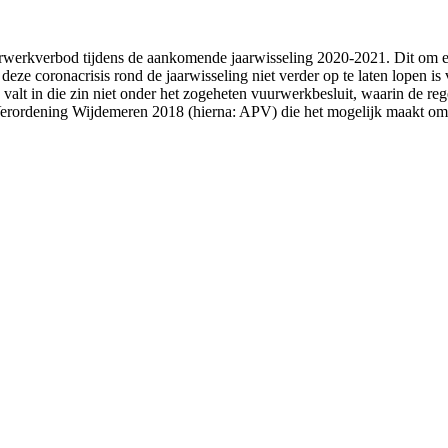
urwerkverbod tijdens de aankomende jaarwisseling 2020-2021. Dit om e
 coronacrisis rond de jaarwisseling niet verder op te laten lopen is v
valt in die zin niet onder het zogeheten vuurwerkbesluit, waarin de re
erordening Wijdemeren 2018 (hierna: APV) die het mogelijk maakt om o