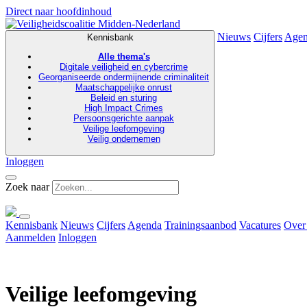
Direct naar hoofdinhoud
Nieuws
Cijfers
Age
Kennisbank
Alle thema's
Digitale veiligheid en cybercrime
Georganiseerde ondermijnende criminaliteit
Maatschappelijke onrust
Beleid en sturing
High Impact Crimes
Persoonsgerichte aanpak
Veilige leefomgeving
Veilig ondernemen
Inloggen
Zoek naar
Kennisbank
Nieuws
Cijfers
Agenda
Trainingsaanbod
Vacatures
Over
Aanmelden
Inloggen
Veilige leefomgeving