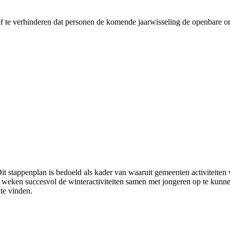
 te verhinderen dat personen de komende jaarwisseling de openbare orde
 Dit stappenplan is bedoeld als kader van waaruit gemeenten activiteite
eken succesvol de winteractiviteiten samen met jongeren op te kunnen z
 te vinden.