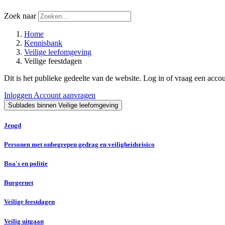
Zoek naar
Home
Kennisbank
Veilige leefomgeving
Veilige feestdagen
Dit is het publieke gedeelte van de website. Log in of vraag een acco
Inloggen
Account aanvragen
Sublades binnen Veilige leefomgeving
Jeugd
Personen met onbegrepen gedrag en veiligheidsrisico
Boa's en politie
Burgernet
Veilige feestdagen
Veilig uitgaan