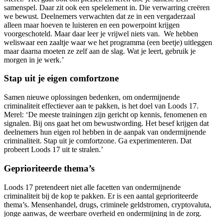
samenspel. Daar zit ook een spelelement in. Die verwarring creëren
we bewust. Deelnemers verwachten dat ze in een vergaderzaal
alleen maar hoeven te luisteren en een powerpoint krijgen
voorgeschoteld. Maar daar leer je vrijwel niets van. We hebben
weliswaar een zaaltje waar we het programma (een beetje) uitleggen
maar daarna moeten ze zelf aan de slag. Wat je leert, gebruik je
morgen in je werk.’
Stap uit je eigen comfortzone
Samen nieuwe oplossingen bedenken, om ondermijnende
criminaliteit effectiever aan te pakken, is het doel van Loods 17.
Merel: ‘De meeste trainingen zijn gericht op kennis, fenomenen en
signalen. Bij ons gaat het om bewustwording. Het besef krijgen dat
deelnemers hun eigen rol hebben in de aanpak van ondermijnende
criminaliteit. Stap uit je comfortzone. Ga experimenteren. Dat
probeert Loods 17 uit te stralen.’
Geprioriteerde thema’s
Loods 17 pretendeert niet alle facetten van ondermijnende
criminaliteit bij de kop te pakken. Er is een aantal geprioriteerde
thema’s. Mensenhandel, drugs, criminele geldstromen, cryptovaluta,
jonge aanwas, de weerbare overheid en ondermijning in de zorg.