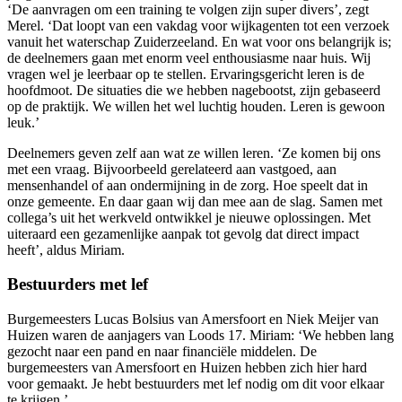
‘De aanvragen om een training te volgen zijn super divers’, zegt
Merel. ‘Dat loopt van een vakdag voor wijkagenten tot een verzoek
vanuit het waterschap Zuiderzeeland. En wat voor ons belangrijk is;
de deelnemers gaan met enorm veel enthousiasme naar huis. Wij
vragen wel je leerbaar op te stellen. Ervaringsgericht leren is de
hoofdmoot. De situaties die we hebben nagebootst, zijn gebaseerd
op de praktijk. We willen het wel luchtig houden. Leren is gewoon
leuk.’
Deelnemers geven zelf aan wat ze willen leren. ‘Ze komen bij ons
met een vraag. Bijvoorbeeld gerelateerd aan vastgoed, aan
mensenhandel of aan ondermijning in de zorg. Hoe speelt dat in
onze gemeente. En daar gaan wij dan mee aan de slag. Samen met
collega’s uit het werkveld ontwikkel je nieuwe oplossingen. Met
uiteraard een gezamenlijke aanpak tot gevolg dat direct impact
heeft’, aldus Miriam.
Bestuurders met lef
Burgemeesters Lucas Bolsius van Amersfoort en Niek Meijer van
Huizen waren de aanjagers van Loods 17. Miriam: ‘We hebben lang
gezocht naar een pand en naar financiële middelen. De
burgemeesters van Amersfoort en Huizen hebben zich hier hard
voor gemaakt. Je hebt bestuurders met lef nodig om dit voor elkaar
te krijgen.’