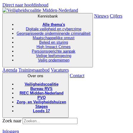
Direct naar hoofdinhoud
Nieuws
Cijfers
Kennisbank
Alle thema's
Digitale veiligheid en cybercrime
Georganiseerde ondermijnende criminaliteit
Maatschappelijke onrust
Beleid en sturing
High Impact Crimes
Persoonsgerichte aanpak
Veilige leefomgeving
Veilig ondernemen
Agenda
Trainingsaanbod
Vacatures
Contact
Over ons
Veiligheidscoalitie
Bureau RVS
RIEC Midden-Nederland
PVO
Zorg- en Veiligheidshuizen
Stages
Loods 17
Zoek naar
Inloggen