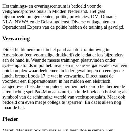
Het trainings- en ervaringscentrum is bedoeld voor de
veiligheidsprofessionals in Midden-Nederland. Het gaat
bijvoorbeeld om gemeenten, politie, provincies, OM, Douane,
NLA, NVWA en de Belastingdienst. Diverse wijkagenten en
Operationeel Experts van de politie hebben de training al gevolgd.
Verwarring
Direct bij binnenkomst in het pand aan de Uraniumweg in
Amersfoort (een voormalige drukkerij) zie je dat er iets bijzonders
aan de hand is. Waar de meeste trainingen plaatsvinden onder
systeemplafonds in politiebureaus en in saaie vergaderzalen van een
hotelcomplex waar deelnemers in ieder geval hopen op een goede
lunch, brengt Loods 17 je wat in verwarring. Direct naast de
voordeur een flipperautomaat, in het midden een elektrisch
aangedreven fiets die computerschermen met daarop het beroemde
jaren tachtig spel Pac-Man aanstuurt, en in de hoek een boksring als
symbool van de schimmige wereld van vechtsportgala’s. Maar ook
bedoeld om even met je collega te ‘sparren’. En dat is alleen nog
maar de hal.
Plezier
Merel: ‘Het gaat ook om plezier. En leren doe je samen. Een