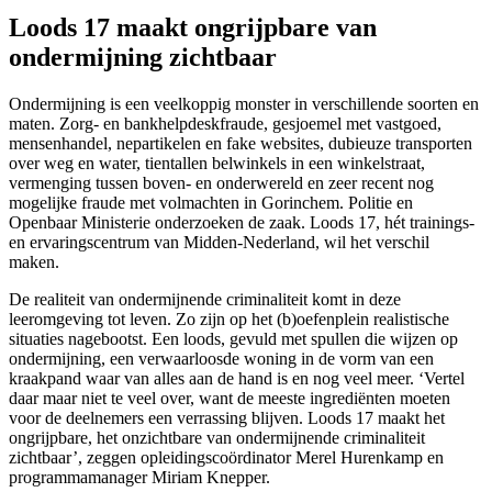
Loods 17 maakt ongrijpbare van
ondermijning zichtbaar
Ondermijning is een veelkoppig monster in verschillende soorten en
maten. Zorg- en bankhelpdeskfraude, gesjoemel met vastgoed,
mensenhandel, nepartikelen en fake websites, dubieuze transporten
over weg en water, tientallen belwinkels in een winkelstraat,
vermenging tussen boven- en onderwereld en zeer recent nog
mogelijke fraude met volmachten in Gorinchem. Politie en
Openbaar Ministerie onderzoeken de zaak. Loods 17, hét trainings-
en ervaringscentrum van Midden-Nederland, wil het verschil
maken.
De realiteit van ondermijnende criminaliteit komt in deze
leeromgeving tot leven. Zo zijn op het (b)oefenplein realistische
situaties nagebootst. Een loods, gevuld met spullen die wijzen op
ondermijning, een verwaarloosde woning in de vorm van een
kraakpand waar van alles aan de hand is en nog veel meer. ‘Vertel
daar maar niet te veel over, want de meeste ingrediënten moeten
voor de deelnemers een verrassing blijven. Loods 17 maakt het
ongrijpbare, het onzichtbare van ondermijnende criminaliteit
zichtbaar’, zeggen opleidingscoördinator Merel Hurenkamp en
programmamanager Miriam Knepper.