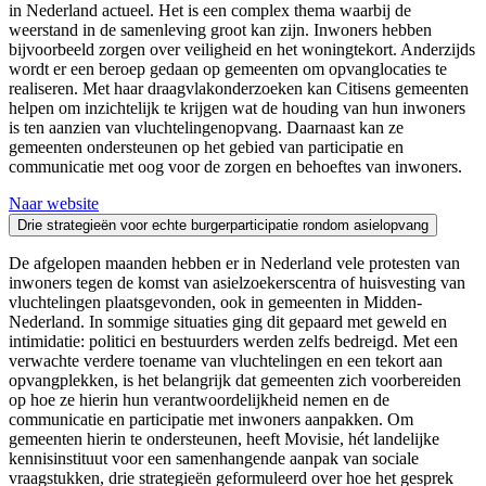
in Nederland actueel. Het is een complex thema waarbij de
weerstand in de samenleving groot kan zijn. Inwoners hebben
bijvoorbeeld zorgen over veiligheid en het woningtekort. Anderzijds
wordt er een beroep gedaan op gemeenten om opvanglocaties te
realiseren. Met haar draagvlakonderzoeken kan Citisens gemeenten
helpen om inzichtelijk te krijgen wat de houding van hun inwoners
is ten aanzien van vluchtelingenopvang. Daarnaast kan ze
gemeenten ondersteunen op het gebied van participatie en
communicatie met oog voor de zorgen en behoeftes van inwoners.
Naar website
Drie strategieën voor echte burgerparticipatie rondom asielopvang
De afgelopen maanden hebben er in Nederland vele protesten van
inwoners tegen de komst van asielzoekerscentra of huisvesting van
vluchtelingen plaatsgevonden, ook in gemeenten in Midden-
Nederland. In sommige situaties ging dit gepaard met geweld en
intimidatie: politici en bestuurders werden zelfs bedreigd. Met een
verwachte verdere toename van vluchtelingen en een tekort aan
opvangplekken, is het belangrijk dat gemeenten zich voorbereiden
op hoe ze hierin hun verantwoordelijkheid nemen en de
communicatie en participatie met inwoners aanpakken. Om
gemeenten hierin te ondersteunen, heeft Movisie, hét landelijke
kennisinstituut voor een samenhangende aanpak van sociale
vraagstukken, drie strategieën geformuleerd over hoe het gesprek