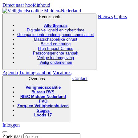
Direct naar hoofdinhoud
Nieuws
Cijfers
Kennisbank
Alle thema's
Digitale veiligheid en cybercrime
Georganiseerde ondermijnende criminaliteit
Maatschappelijke onrust
Beleid en sturing
High Impact Crimes
Persoonsgerichte aanpak
Veilige leefomgeving
Veilig ondernemen
Agenda
Trainingsaanbod
Vacatures
Contact
Over ons
Veiligheidscoalitie
Bureau RVS
RIEC Midden-Nederland
PVO
Zorg- en Veiligheidshuizen
Stages
Loods 17
Inloggen
Zoek naar