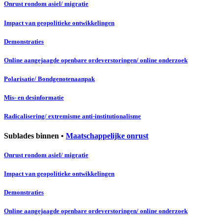
Onrust rondom asiel/ migratie
Impact van geopolitieke ontwikkelingen
Demonstraties
Online aangejaagde openbare ordeverstoringen/ online onderzoek
Polarisatie/ Bondgenotenaanpak
Mis- en desinformatie
Radicalisering/ extremisme anti-institutionalisme
Sublades binnen •
Maatschappelijke onrust
Onrust rondom asiel/ migratie
Impact van geopolitieke ontwikkelingen
Demonstraties
Online aangejaagde openbare ordeverstoringen/ online onderzoek