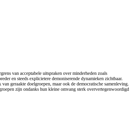
rgrens van acceptabele uitspraken over minderheden zoals
reder en steeds explicietere demoniserende dynamieken zichtbaar.
k van geraakte doelgroepen, maar ook de democratische samenleving.
itgroepen zijn ondanks hun kleine omvang sterk oververtegenwoordigd