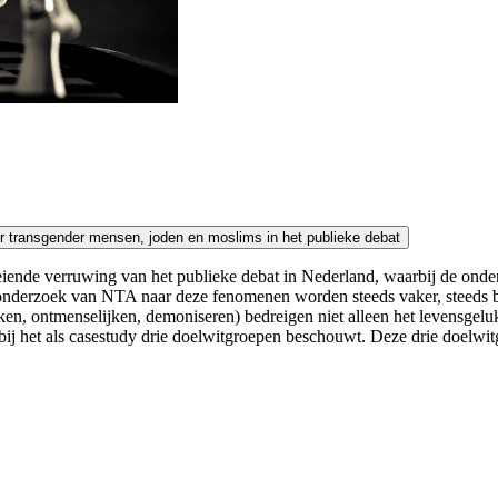
De werking van woorden als wapen. Demoniserende dynamieken tegenover transgender mensen, joden en moslims in het publieke debat
iende verruwing van het publieke debat in Nederland, waarbij de onde
 onderzoek van NTA naar deze fenomenen worden steeds vaker, steeds b
n, ontmenselijken, demoniseren) bedreigen niet alleen het levensgelu
bij het als casestudy drie doelwitgroepen beschouwt. Deze drie doelw