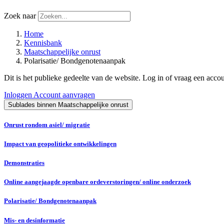
Zoek naar
Home
Kennisbank
Maatschappelijke onrust
Polarisatie/ Bondgenotenaanpak
Dit is het publieke gedeelte van de website. Log in of vraag een acco
Inloggen
Account aanvragen
Sublades binnen Maatschappelijke onrust
Onrust rondom asiel/ migratie
Impact van geopolitieke ontwikkelingen
Demonstraties
Online aangejaagde openbare ordeverstoringen/ online onderzoek
Polarisatie/ Bondgenotenaanpak
Mis- en desinformatie