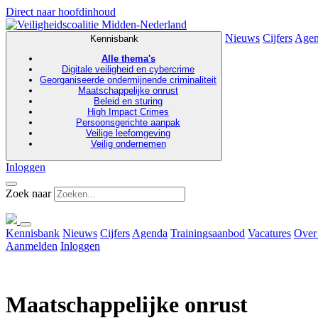
Direct naar hoofdinhoud
Nieuws
Cijfers
Age
Kennisbank
Alle thema's
Digitale veiligheid en cybercrime
Georganiseerde ondermijnende criminaliteit
Maatschappelijke onrust
Beleid en sturing
High Impact Crimes
Persoonsgerichte aanpak
Veilige leefomgeving
Veilig ondernemen
Inloggen
Zoek naar
Kennisbank
Nieuws
Cijfers
Agenda
Trainingsaanbod
Vacatures
Over
Aanmelden
Inloggen
Maatschappelijke onrust