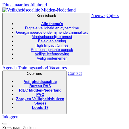
Direct naar hoofdinhoud
Nieuws
Cijfers
Kennisbank
Alle thema's
Digitale veiligheid en cybercrime
Georganiseerde ondermijnende criminaliteit
Maatschappelijke onrust
Beleid en sturing
High Impact Crimes
Persoonsgerichte aanpak
Veilige leefomgeving
Veilig ondernemen
Agenda
Trainingsaanbod
Vacatures
Contact
Over ons
Veiligheidscoalitie
Bureau RVS
RIEC Midden-Nederland
PVO
Zorg- en Veiligheidshuizen
Stages
Loods 17
Inloggen
Zoek naar