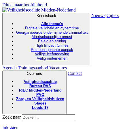
Direct naar hoofdinhoud
Nieuws
Cijfers
Kennisbank
Alle thema's
Digitale veiligheid en cybercrime
Georganiseerde ondermijnende criminaliteit
Maatschappelijke onrust
Beleid en sturing
High Impact Crimes
Persoonsgerichte aanpak
Veilige leefomgeving
Veilig ondernemen
Agenda
Trainingsaanbod
Vacatures
Contact
Over ons
Veiligheidscoalitie
Bureau RVS
RIEC Midden-Nederland
PVO
Zorg- en Veiligheidshuizen
Stages
Loods 17
Zoek naar
Inloggen