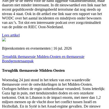
Niet per se de meest voor de hand liggende vakantieliteratuur, maar
daarom niet minder interessant. In dit nieuwsartikel een link naar het
recent gepubliceerde dreigingsbeeld terrorisme dat nog steeds op
niveau 4 staat. Ook in dit artikel ene link naar een rapport van het
WODC over het aantal incidenten en misdrijven onder bewoners
van azc’s. Tot slot een interessante podcast over zorgcriminaliteit
van de politie en RIEC Oost-Nederland.
Lees artikel
Bijeenkomsten en evenementen | 16 jul. 2026
Terugblik themasessie Midden-Oosten en themasessie
Bondgenotenaanpak
Terugblik themasessie Midden-Oosten
Woensdag 24 juni stond in het teken van een waardevolle
themasessie over de ontwikkelingen in het Midden-Oosten.
Oorlogen hebben de regio onherkenbaar veranderd. Soms letterlijk:
Gaza ligt in puin, met tienduizenden doden en een onzekere
toekomst. Ook in Libanon is de impact enorm, met meer dan 1,2
miljoen mensen op de vlucht door het conflict tussen Israël en
Hezbollah. En in Syrië is het Assad-regime gevallen. De nieuwe