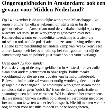
Ongeregeldheden in Amsterdam: ook een
gevaar voor Midden-Nederland?
Op 14 november is de ambtelijke werkgroep Maatschappelijke
onrust (online) bij elkaar gekomen om stil te staan bij de
gebeurtenissen in Amsterdam rond de voetbalwedstrijd Ajax tegen
Maccabi Tel Aviv. In de werkgroep is gesproken over het
Kamerdebat waarin een duidelijke tweedeling is te zien, die
misschien ook wel de polarisatie in onze samenleving reflecteert.
Het ene kamp beschuldigt het andere kamp van ‘wegkijken’. Het
andere kamp heeft het over ‘olie op het vuur gooien’, terwijl de
samenleving van de politiek juist ‘water op het vuur’ verlangt.
Geen quick fix voor handen
Het is de vraag of de ongeregeldheden in Amsterdam over zullen
slaan naar andere gemeenten in onze regio. Politie maakt
voortdurend op alle niveaus updates van het informatiebeeld.
Relevante informatie zal wanneer nodig worden gedeeld met de
gezagen die het aangaan. De ambtelijke werkgroep kwam tot de
conclusie dat er geen ‘quick fix’ is om de huidige polarisatie en
spanningen een halt toe te roepen. Wel is iedereen het erover eens
dat we moeten blijven inzetten op dialoog en verbinding met onze
inwoners om te weten wat er leeft en speelt. Hierbij moeten we ook
oog hebben voor het stille midden en onze bondgenoten,