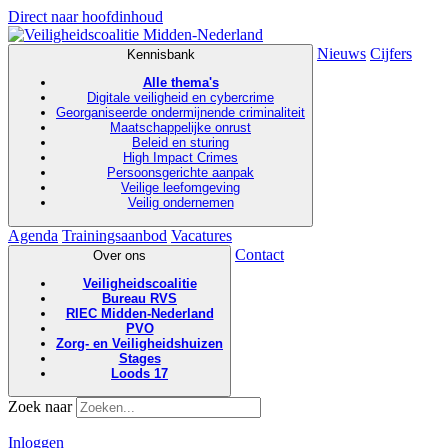
Direct naar hoofdinhoud
Nieuws
Cijfers
Kennisbank
Alle thema's
Digitale veiligheid en cybercrime
Georganiseerde ondermijnende criminaliteit
Maatschappelijke onrust
Beleid en sturing
High Impact Crimes
Persoonsgerichte aanpak
Veilige leefomgeving
Veilig ondernemen
Agenda
Trainingsaanbod
Vacatures
Contact
Over ons
Veiligheidscoalitie
Bureau RVS
RIEC Midden-Nederland
PVO
Zorg- en Veiligheidshuizen
Stages
Loods 17
Zoek naar
Inloggen