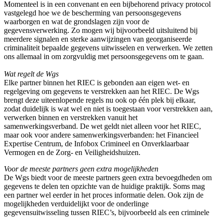
Momenteel is in een convenant en een bijbehorend privacy protocol
vastgelegd hoe we de bescherming van persoonsgegevens
waarborgen en wat de grondslagen zijn voor de
gegevensverwerking. Zo mogen wij bijvoorbeeld uitsluitend bij
meerdere signalen en sterke aanwijzingen van georganiseerde
criminaliteit bepaalde gegevens uitwisselen en verwerken. We zetten
ons allemaal in om zorgvuldig met persoonsgegevens om te gaan.
Wat regelt de Wgs
Elke partner binnen het RIEC is gebonden aan eigen wet- en
regelgeving om gegevens te verstrekken aan het RIEC. De Wgs
brengt deze uiteenlopende regels nu ook op één plek bij elkaar,
zodat duidelijk is wat wel en niet is toegestaan voor verstrekken aan,
verwerken binnen en verstrekken vanuit het
samenwerkingsverband. De wet geldt niet alleen voor het RIEC,
maar ook voor andere samenwerkingsverbanden: het Financieel
Expertise Centrum, de Infobox Crimineel en Onverklaarbaar
Vermogen en de Zorg- en Veiligheidshuizen.
Voor de meeste partners geen extra mogelijkheden
De Wgs biedt voor de meeste partners geen extra bevoegdheden om
gegevens te delen ten opzichte van de huidige praktijk. Soms mag
een partner wel eerder in het proces informatie delen. Ook zijn de
mogelijkheden verduidelijkt voor de onderlinge
gegevensuitwisseling tussen RIEC’s, bijvoorbeeld als een criminele