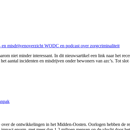
n- en misdrijvenoverzicht WODC en podcast over zorgcriminaliteit
arom niet minder interessant. In dit nieuwsartikel een link naar het rec
het aantal incidenten en misdrijven onder bewoners van azc’s. Tot slot 
anpak
 over de ontwikkelingen in het Midden-Oosten. Oorlogen hebben de regi
impact enorm, met meer dan 1,2 miljoen mensen op de vlucht door het co