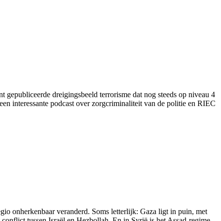
ent gepubliceerde dreigingsbeeld terrorisme dat nog steeds op niveau 4
een interessante podcast over zorgcriminaliteit van de politie en RIEC
o onherkenbaar veranderd. Soms letterlijk: Gaza ligt in puin, met
nflict tussen Israël en Hezbollah. En in Syrië is het Assad-regime