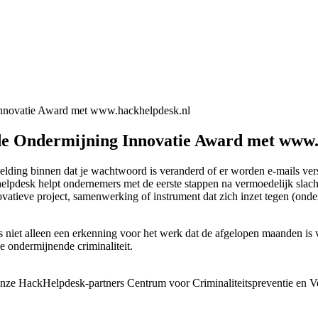
de Ondermijning Innovatie Award met www.
melding binnen dat je wachtwoord is veranderd of er worden e-mails vers
elpdesk helpt ondernemers met de eerste stappen na vermoedelijk slac
novatieve project, samenwerking of instrument dat zich inzet tegen (onde
iet alleen een erkenning voor het werk dat de afgelopen maanden is v
e ondermijnende criminaliteit.
t onze HackHelpdesk-partners Centrum voor Criminaliteitspreventie e