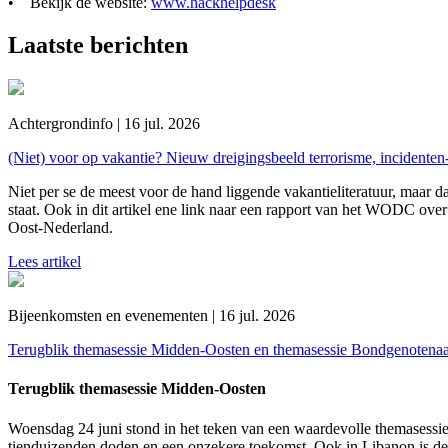
• Bekijk de website:
www.hackhelpdesk
Laatste berichten
Achtergrondinfo | 16 jul. 2026
(Niet) voor op vakantie? Nieuw dreigingsbeeld terrorisme, incidente
Niet per se de meest voor de hand liggende vakantieliteratuur, maar da
staat. Ook in dit artikel ene link naar een rapport van het WODC over 
Oost-Nederland.
Lees artikel
Bijeenkomsten en evenementen | 16 jul. 2026
Terugblik themasessie Midden-Oosten en themasessie Bondgenotena
Terugblik themasessie Midden-Oosten
Woensdag 24 juni stond in het teken van een waardevolle themasessie
tienduizenden doden en een onzekere toekomst. Ook in Libanon is de 