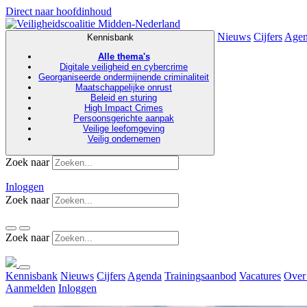
Direct naar hoofdinhoud
Nieuws
Cijfers
Age
Kennisbank
Alle thema's
Digitale veiligheid en cybercrime
Georganiseerde ondermijnende criminaliteit
Maatschappelijke onrust
Beleid en sturing
High Impact Crimes
Persoonsgerichte aanpak
Veilige leefomgeving
Veilig ondernemen
Zoek naar
Inloggen
Zoek naar
Zoek naar
Kennisbank
Nieuws
Cijfers
Agenda
Trainingsaanbod
Vacatures
Over
Aanmelden
Inloggen