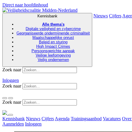
Direct naar hoofdinhoud
Nieuws
Cijfers
Age
Kennisbank
Alle thema's
Digitale veiligheid en cybercrime
Georganiseerde ondermijnende criminaliteit
Maatschappelijke onrust
Beleid en sturing
High Impact Crimes
Persoonsgerichte aanpak
Veilige leefomgeving
Veilig ondernemen
Zoek naar
Inloggen
Zoek naar
Zoek naar
Kennisbank
Nieuws
Cijfers
Agenda
Trainingsaanbod
Vacatures
Over
Aanmelden
Inloggen