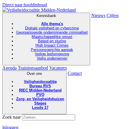
Direct naar hoofdinhoud
Nieuws
Cijfers
Kennisbank
Alle thema's
Digitale veiligheid en cybercrime
Georganiseerde ondermijnende criminaliteit
Maatschappelijke onrust
Beleid en sturing
High Impact Crimes
Persoonsgerichte aanpak
Veilige leefomgeving
Veilig ondernemen
Agenda
Trainingsaanbod
Vacatures
Contact
Over ons
Veiligheidscoalitie
Bureau RVS
RIEC Midden-Nederland
PVO
Zorg- en Veiligheidshuizen
Stages
Loods 17
Zoek naar
Inloggen