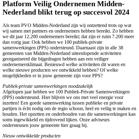
Platform Veilig Ondernemen Midden-
Nederland blikt terug op succesvol 2024
Als team PVO Midden-Nederland zijn wij ontzettend trots op wat
wij samen met partners en ondernemers hebben bereikt. Zo hebben
we dit jaar 12.200 ondernemers bereikt; dat zijn er ruim 7.200 meer
dan vorig jaar. Ook hebben we 100 publiek-private
samenwerkingen (PPS) ondersteund. Daarnaast zijn in alle 38
gemeenten van Midden-Nederland uiteenlopende activiteiten
georganiseerd die bijgedragen hebben aan een veiliger
ondernemersklimaat. Benieuwd welke activiteiten dit waren en
welke nieuwe producten we ontwikkeld hebben? Of welke
mogelijkheden er in jouw gemeente zijn voor PPS?
Publiek-private samenwerkingen noodzakelijk
Afgelopen jaar hebben we 100 Publiek-Private Samenwerkingen
(PPS) ondersteund. Hier blijven we ons met veel energie voor
inzetten! Een goede samenwerking tussen publieke en private
partijen is écht nodig om de regio schoon, heel en veilig te maken en
houden. Het opzetten en onderhouden van die samenwerkingen kan
soms ingewikkeld en tijdrovend lijken. Onze adviseurs
ondersteunen jouw gemeente hier graag bij.
Nieuw ontwikkelde producten