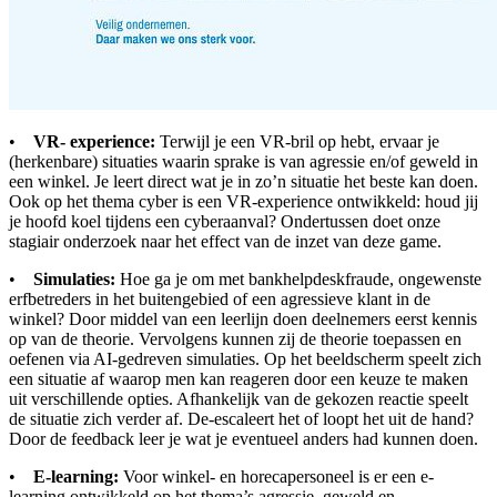
•
VR- experience:
Terwijl je een VR-bril op hebt, ervaar je
(herkenbare) situaties waarin sprake is van agressie en/of geweld in
een winkel. Je leert direct wat je in zo’n situatie het beste kan doen.
Ook op het thema cyber is een VR-experience ontwikkeld: houd jij
je hoofd koel tijdens een cyberaanval? Ondertussen doet onze
stagiair onderzoek naar het effect van de inzet van deze game.
•
Simulaties:
Hoe ga je om met bankhelpdeskfraude, ongewenste
erfbetreders in het buitengebied of een agressieve klant in de
winkel? Door middel van een leerlijn doen deelnemers eerst kennis
op van de theorie. Vervolgens kunnen zij de theorie toepassen en
oefenen via AI-gedreven simulaties. Op het beeldscherm speelt zich
een situatie af waarop men kan reageren door een keuze te maken
uit verschillende opties. Afhankelijk van de gekozen reactie speelt
de situatie zich verder af. De-escaleert het of loopt het uit de hand?
Door de feedback leer je wat je eventueel anders had kunnen doen.
•
E-learning:
Voor winkel- en horecapersoneel is er een e-
learning ontwikkeld op het thema’s agressie, geweld en