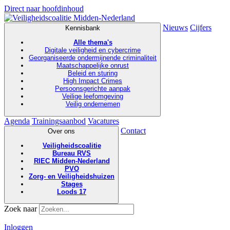
Direct naar hoofdinhoud
Nieuws
Cijfers
Kennisbank
Alle thema's
Digitale veiligheid en cybercrime
Georganiseerde ondermijnende criminaliteit
Maatschappelijke onrust
Beleid en sturing
High Impact Crimes
Persoonsgerichte aanpak
Veilige leefomgeving
Veilig ondernemen
Agenda
Trainingsaanbod
Vacatures
Contact
Over ons
Veiligheidscoalitie
Bureau RVS
RIEC Midden-Nederland
PVO
Zorg- en Veiligheidshuizen
Stages
Loods 17
Zoek naar
Inloggen