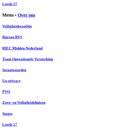
Loods 17
Menu •
Over ons
Veiligheidscoalitie
Bureau RVS
RIEC Midden-Nederland
Team Operationele Versterking
Straatwaarden
Uw privacy
PVO
Zorg- en Veiligheidshuizen
Stages
Loods 17