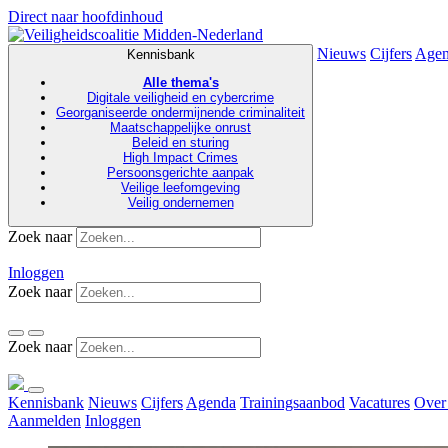
Direct naar hoofdinhoud
Nieuws
Cijfers
Age
Kennisbank
Alle thema's
Digitale veiligheid en cybercrime
Georganiseerde ondermijnende criminaliteit
Maatschappelijke onrust
Beleid en sturing
High Impact Crimes
Persoonsgerichte aanpak
Veilige leefomgeving
Veilig ondernemen
Zoek naar
Inloggen
Zoek naar
Zoek naar
Kennisbank
Nieuws
Cijfers
Agenda
Trainingsaanbod
Vacatures
Over
Aanmelden
Inloggen