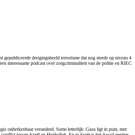
ent gepubliceerde dreigingsbeeld terrorisme dat nog steeds op niveau 4
een interessante podcast over zorgcriminaliteit van de politie en RIEC
o onherkenbaar veranderd. Soms letterlijk: Gaza ligt in puin, met
nflict tussen Israël en Hezbollah. En in Syrië is het Assad-regime