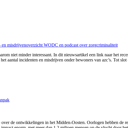
n- en misdrijvenoverzicht WODC en podcast over zorgcriminaliteit
arom niet minder interessant. In dit nieuwsartikel een link naar het rec
het aantal incidenten en misdrijven onder bewoners van azc’s. Tot slot 
anpak
 over de ontwikkelingen in het Midden-Oosten. Oorlogen hebben de regi
impact enorm, met meer dan 1,2 miljoen mensen op de vlucht door het co