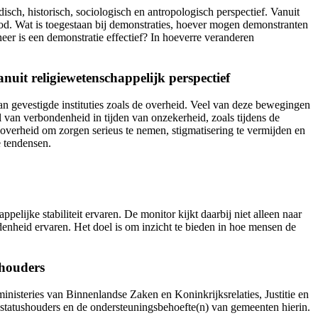
isch, historisch, sociologisch en antropologisch perspectief. Vanuit
od. Wat is toegestaan bij demonstraties, hoever mogen demonstranten
er is een demonstratie effectief? In hoeverre veranderen
nuit religiewetenschappelijk perspectief
van gevestigde instituties zoals de overheid. Veel van deze bewegingen
l van verbondenheid in tijden van onzekerheid, zoals tijdens de
verheid om zorgen serieus te nemen, stigmatisering te vermijden en
e tendensen.
elijke stabiliteit ervaren. De monitor kijkt daarbij niet alleen naar
ndenheid ervaren. Het doel is om inzicht te bieden in hoe mensen de
shouders
nisteries van Binnenlandse Zaken en Koninkrijksrelaties, Justitie en
statushouders en de ondersteuningsbehoefte(n) van gemeenten hierin.