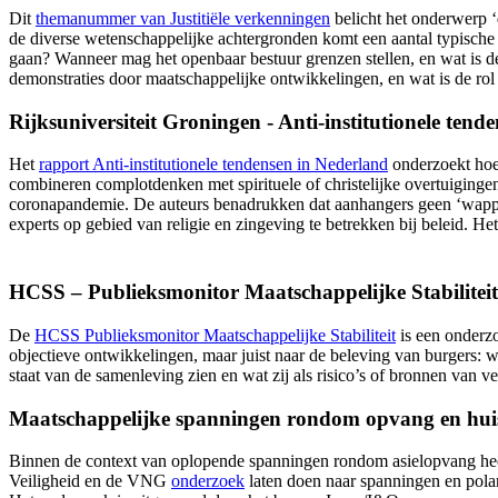
Dit
themanummer van Justitiële verkenningen
belicht het onderwerp ‘d
de diverse wetenschappelijke achtergronden komt een aantal typische
gaan? Wanneer mag het openbaar bestuur grenzen stellen, en wat is de
demonstraties door maatschappelijke ontwikkelingen, en wat is de rol
Rijksuniversiteit Groningen - Anti-institutionele tend
Het
rapport Anti-institutionele tendensen in Nederland
onderzoekt hoe 
combineren complotdenken met spirituele of christelijke overtuigingen
coronapandemie. De auteurs benadrukken dat aanhangers geen ‘wappies
experts op gebied van religie en zingeving te betrekken bij beleid. He
HCSS – Publieksmonitor Maatschappelijke Stabilitei
De
HCSS Publieksmonitor Maatschappelijke Stabiliteit
is een onderzo
objectieve ontwikkelingen, maar juist naar de beleving van burgers: w
staat van de samenleving zien en wat zij als risico’s of bronnen van 
Maatschappelijke spanningen rondom opvang en huisv
Binnen de context van oplopende spanningen rondom asielopvang heeft 
Veiligheid en de VNG
onderzoek
laten doen naar spanningen en pola