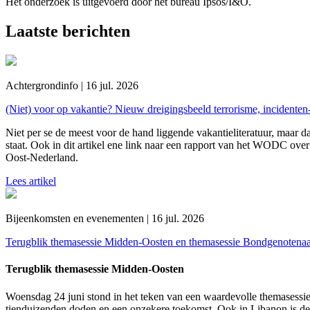
Het onderzoek is uitgevoerd door het bureau Ipsos/I&O.
Laatste berichten
Achtergrondinfo | 16 jul. 2026
(Niet) voor op vakantie? Nieuw dreigingsbeeld terrorisme, incidente
Niet per se de meest voor de hand liggende vakantieliteratuur, maar da
staat. Ook in dit artikel ene link naar een rapport van het WODC over 
Oost-Nederland.
Lees artikel
Bijeenkomsten en evenementen | 16 jul. 2026
Terugblik themasessie Midden-Oosten en themasessie Bondgenotena
Terugblik themasessie Midden-Oosten
Woensdag 24 juni stond in het teken van een waardevolle themasessie
tienduizenden doden en een onzekere toekomst. Ook in Libanon is de 