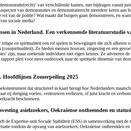
emonstratie(recht)’ van verschillende kanten, met bijdragen vanuit jurid
 aspecten van demonstraties en demonstratierecht meerdere keren aan b
 rol van de politie? Wat maakt dat burgers gaan demonstreren, en wanne
 van sociale media?
ensen in Nederland. Een verkennende literatuurstudie va
religie en spiritualiteit een rol spelen in bewegingen die zich afkeren 
 (conspiritualiteit). Ze bieden mensen houvast, zingeving en een gevoe
’ zijn, maar zoekende individuen met eigen keuzes. Ze adviseren de o
t rapport pleit voor meer onderzoek naar de spirituele dimensie van dez
t. Hoofdlijnen Zomerpeiling 2025
eksinstrument dat structureel in kaart brengt hoe Nederlanders maatschapp
aar zij dreiging voelen, vertrouwen verliezen, of juist kracht en verbo
veerkracht beschouwen.
esting asielzoekers, Oekraïense ontheemden en statu
de Expertise-unit Sociale Stabiliteit (ESS) in samenwerking met de mi
risatie rondom de opvang van asielzoekers, Oekraïense ontheemden en 