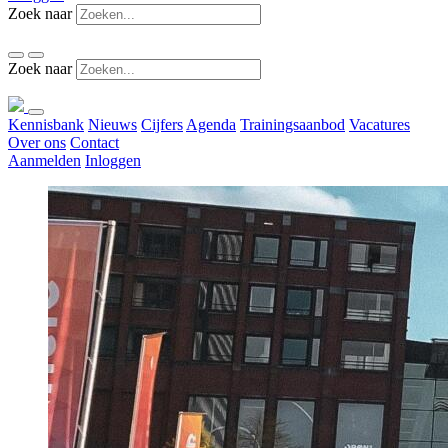
Zoek naar
Zoek naar
Kennisbank
Nieuws
Cijfers
Agenda
Trainingsaanbod
Vacatures
Over ons
Contact
Aanmelden
Inloggen