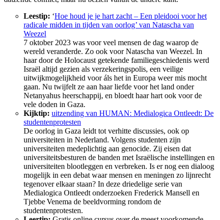
Leestip:
‘
Hoe houd je je hart zacht – Een pleidooi voor het
radicale midden in tijden van oorlog’ van Natascha van
Weezel
7 oktober 2023 was voor veel mensen de dag waarop de
wereld veranderde. Zo ook voor Natascha van Weezel. In
haar door de Holocaust getekende familiegeschiedenis werd
Israël altijd gezien als verzekeringspolis, een veilige
uitwijkmogelijkheid voor áls het in Europa weer mis mocht
gaan. Nu twijfelt ze aan haar liefde voor het land onder
Netanyahus heerschappij, en bloedt haar hart ook voor de
vele doden in Gaza.
Kijktip:
uitzending van HUMAN: Medialogica Ontleedt: De
studentenprotesten
De oorlog in Gaza leidt tot verhitte discussies, ook op
universiteiten in Nederland. Volgens studenten zijn
universiteiten medeplichtig aan genocide. Zij eisen dat
universiteitsbesturen de banden met Israëlische instellingen en
universiteiten blootleggen en verbreken. Is er nog een dialoog
mogelijk in een debat waar mensen en meningen zo lijnrecht
tegenover elkaar staan? In deze driedelige serie van
Medialogica Ontleedt onderzoeken Frederick Mansell en
Tjebbe Venema de beeldvorming rondom de
studentenprotesten.
Leertip:
Gratis online cursus over de meest voorkomende