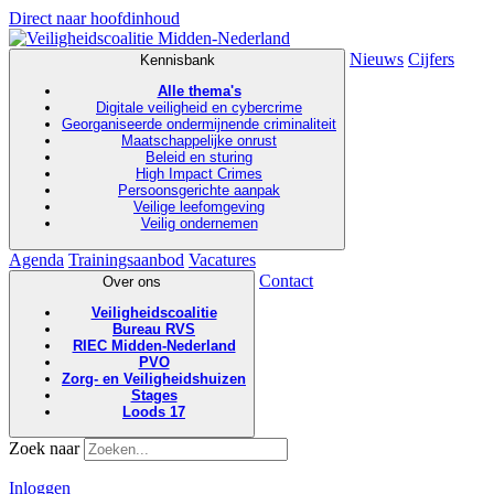
Direct naar hoofdinhoud
Nieuws
Cijfers
Kennisbank
Alle thema's
Digitale veiligheid en cybercrime
Georganiseerde ondermijnende criminaliteit
Maatschappelijke onrust
Beleid en sturing
High Impact Crimes
Persoonsgerichte aanpak
Veilige leefomgeving
Veilig ondernemen
Agenda
Trainingsaanbod
Vacatures
Contact
Over ons
Veiligheidscoalitie
Bureau RVS
RIEC Midden-Nederland
PVO
Zorg- en Veiligheidshuizen
Stages
Loods 17
Zoek naar
Inloggen