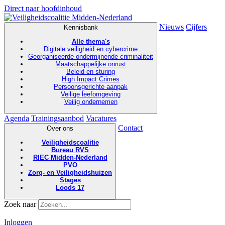
Direct naar hoofdinhoud
Nieuws
Cijfers
Kennisbank
Alle thema's
Digitale veiligheid en cybercrime
Georganiseerde ondermijnende criminaliteit
Maatschappelijke onrust
Beleid en sturing
High Impact Crimes
Persoonsgerichte aanpak
Veilige leefomgeving
Veilig ondernemen
Agenda
Trainingsaanbod
Vacatures
Contact
Over ons
Veiligheidscoalitie
Bureau RVS
RIEC Midden-Nederland
PVO
Zorg- en Veiligheidshuizen
Stages
Loods 17
Zoek naar
Inloggen