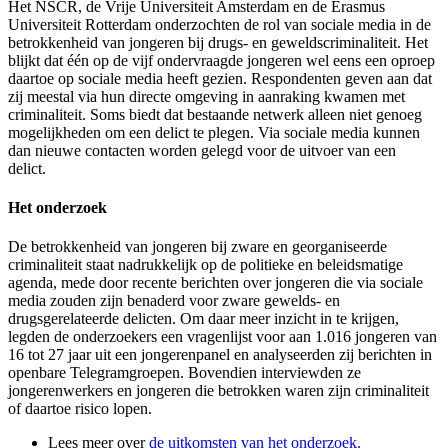
Het NSCR, de Vrije Universiteit Amsterdam en de Erasmus
Universiteit Rotterdam onderzochten de rol van sociale media in de
betrokkenheid van jongeren bij drugs- en geweldscriminaliteit. Het
blijkt dat één op de vijf ondervraagde jongeren wel eens een oproep
daartoe op sociale media heeft gezien. Respondenten geven aan dat
zij meestal via hun directe omgeving in aanraking kwamen met
criminaliteit. Soms biedt dat bestaande netwerk alleen niet genoeg
mogelijkheden om een delict te plegen. Via sociale media kunnen
dan nieuwe contacten worden gelegd voor de uitvoer van een
delict.
Het onderzoek
De betrokkenheid van jongeren bij zware en georganiseerde
criminaliteit staat nadrukkelijk op de politieke en beleidsmatige
agenda, mede door recente berichten over jongeren die via sociale
media zouden zijn benaderd voor zware gewelds- en
drugsgerelateerde delicten. Om daar meer inzicht in te krijgen,
legden de onderzoekers een vragenlijst voor aan 1.016 jongeren van
16 tot 27 jaar uit een jongerenpanel en analyseerden zij berichten in
openbare Telegramgroepen. Bovendien interviewden ze
jongerenwerkers en jongeren die betrokken waren zijn criminaliteit
of daartoe risico lopen.
Lees meer over
de uitkomsten van het onderzoek.