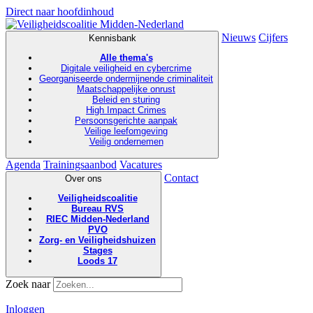
Direct naar hoofdinhoud
Nieuws
Cijfers
Kennisbank
Alle thema's
Digitale veiligheid en cybercrime
Georganiseerde ondermijnende criminaliteit
Maatschappelijke onrust
Beleid en sturing
High Impact Crimes
Persoonsgerichte aanpak
Veilige leefomgeving
Veilig ondernemen
Agenda
Trainingsaanbod
Vacatures
Contact
Over ons
Veiligheidscoalitie
Bureau RVS
RIEC Midden-Nederland
PVO
Zorg- en Veiligheidshuizen
Stages
Loods 17
Zoek naar
Inloggen