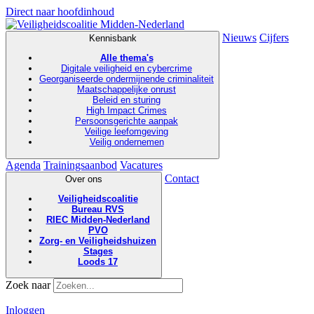
Direct naar hoofdinhoud
Nieuws
Cijfers
Kennisbank
Alle thema's
Digitale veiligheid en cybercrime
Georganiseerde ondermijnende criminaliteit
Maatschappelijke onrust
Beleid en sturing
High Impact Crimes
Persoonsgerichte aanpak
Veilige leefomgeving
Veilig ondernemen
Agenda
Trainingsaanbod
Vacatures
Contact
Over ons
Veiligheidscoalitie
Bureau RVS
RIEC Midden-Nederland
PVO
Zorg- en Veiligheidshuizen
Stages
Loods 17
Zoek naar
Inloggen