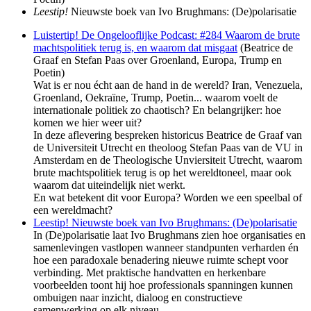
Leestip!
Nieuwste boek van Ivo Brughmans: (De)polarisatie
Luistertip! De Ongelooflijke Podcast: #284 Waarom de brute
machtspolitiek terug is, en waarom dat misgaat
(Beatrice de
Graaf en Stefan Paas over Groenland, Europa, Trump en
Poetin)
Wat is er nou écht aan de hand in de wereld? Iran, Venezuela,
Groenland, Oekraïne, Trump, Poetin... waarom voelt de
internationale politiek zo chaotisch? En belangrijker: hoe
komen we hier weer uit?
In deze aflevering bespreken historicus Beatrice de Graaf van
de Universiteit Utrecht en theoloog Stefan Paas van de VU in
Amsterdam en de Theologische Unviersiteit Utrecht, waarom
brute machtspolitiek terug is op het wereldtoneel, maar ook
waarom dat uiteindelijk niet werkt.
En wat betekent dit voor Europa? Worden we een speelbal of
een wereldmacht?
Leestip! Nieuwste boek van Ivo Brughmans: (De)polarisatie
In (De)polarisatie laat Ivo Brughmans zien hoe organisaties en
samenlevingen vastlopen wanneer standpunten verharden én
hoe een paradoxale benadering nieuwe ruimte schept voor
verbinding. Met praktische handvatten en herkenbare
voorbeelden toont hij hoe professionals spanningen kunnen
ombuigen naar inzicht, dialoog en constructieve
samenwerking op elk niveau.