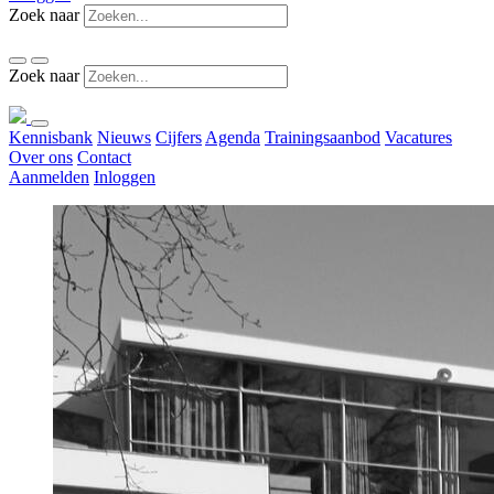
Zoek naar
Zoek naar
Kennisbank
Nieuws
Cijfers
Agenda
Trainingsaanbod
Vacatures
Over ons
Contact
Aanmelden
Inloggen