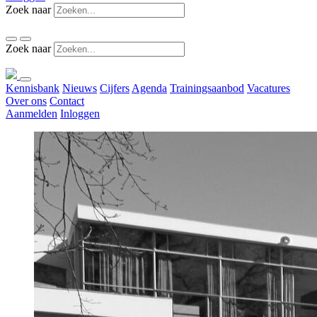
Zoek naar
Zoek naar
Kennisbank
Nieuws
Cijfers
Agenda
Trainingsaanbod
Vacatures
Over ons
Contact
Aanmelden
Inloggen