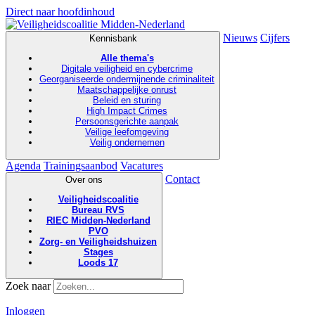
Direct naar hoofdinhoud
Nieuws
Cijfers
Kennisbank
Alle thema's
Digitale veiligheid en cybercrime
Georganiseerde ondermijnende criminaliteit
Maatschappelijke onrust
Beleid en sturing
High Impact Crimes
Persoonsgerichte aanpak
Veilige leefomgeving
Veilig ondernemen
Agenda
Trainingsaanbod
Vacatures
Contact
Over ons
Veiligheidscoalitie
Bureau RVS
RIEC Midden-Nederland
PVO
Zorg- en Veiligheidshuizen
Stages
Loods 17
Zoek naar
Inloggen