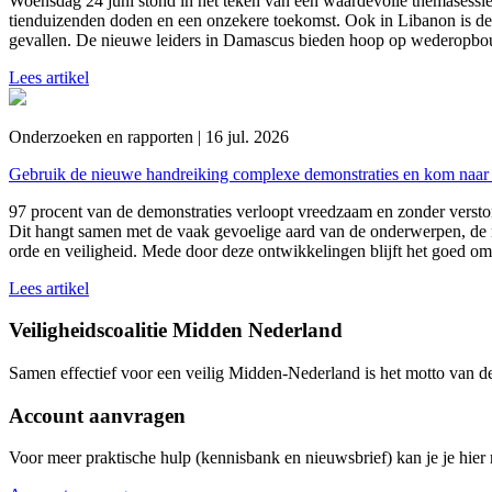
Woensdag 24 juni stond in het teken van een waardevolle themasessie
tienduizenden doden en een onzekere toekomst. Ook in Libanon is de 
gevallen. De nieuwe leiders in Damascus bieden hoop op wederopbou
Lees artikel
Onderzoeken en rapporten | 16 jul. 2026
Gebruik de nieuwe handreiking complexe demonstraties en kom naar 
97 procent van de demonstraties verloopt vreedzaam en zonder versto
Dit hangt samen met de vaak gevoelige aard van de onderwerpen, de 
orde en veiligheid. Mede door deze ontwikkelingen blijft het goed om
Lees artikel
Veiligheidscoalitie Midden Nederland
Samen effectief voor een veilig Midden-Nederland is het motto van d
Account aanvragen
Voor meer praktische hulp (kennisbank en nieuwsbrief) kan je je hier r