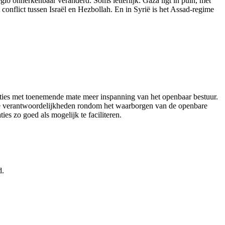
o onherkenbaar veranderd. Soms letterlijk: Gaza ligt in puin, met
nflict tussen Israël en Hezbollah. En in Syrië is het Assad-regime
aties met toenemende mate meer inspanning van het openbaar bestuur.
jke verantwoordelijkheden rondom het waarborgen van de openbare
s zo goed als mogelijk te faciliteren.
d.