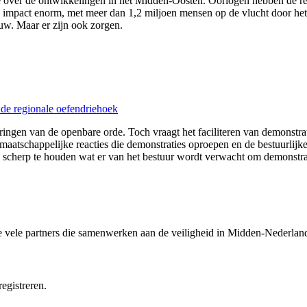
 over de ontwikkelingen in het Midden-Oosten. Oorlogen hebben de regi
impact enorm, met meer dan 1,2 miljoen mensen op de vlucht door het co
w. Maar er zijn ook zorgen.
de regionale oefendriehoek
ringen van de openbare orde. Toch vraagt het faciliteren van demonstr
maatschappelijke reacties die demonstraties oproepen en de bestuurli
 scherp te houden wat er van het bestuur wordt verwacht om demonstratie
e vele partners die samenwerken aan de veiligheid in Midden-Nederlan
egistreren.