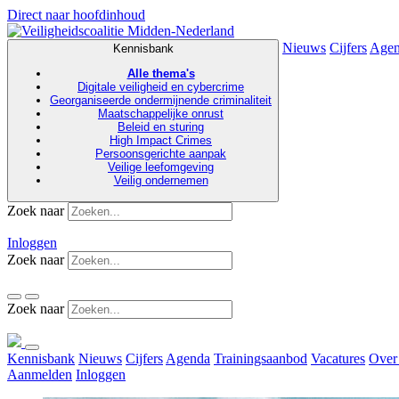
Direct naar hoofdinhoud
Nieuws
Cijfers
Age
Kennisbank
Alle thema's
Digitale veiligheid en cybercrime
Georganiseerde ondermijnende criminaliteit
Maatschappelijke onrust
Beleid en sturing
High Impact Crimes
Persoonsgerichte aanpak
Veilige leefomgeving
Veilig ondernemen
Zoek naar
Inloggen
Zoek naar
Zoek naar
Kennisbank
Nieuws
Cijfers
Agenda
Trainingsaanbod
Vacatures
Over
Aanmelden
Inloggen