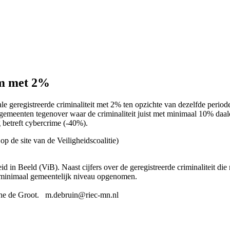
om met 2%
le geregistreerde criminaliteit met 2% ten opzichte van dezelfde perio
emeenten tegenover waar de criminaliteit juist met minimaal 10% daalde
 betreft cybercrime (-40%).
 op de site van de Veiligheidscoalitie)
id in Beeld (ViB). Naast cijfers over de geregistreerde criminaliteit d
p minimaal gemeentelijk niveau opgenomen.
rthe de Groot. m.debruin@riec-mn.nl