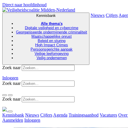
Direct naar hoofdinhoud
Nieuws
Cijfers
Age
Kennisbank
Alle thema's
Digitale veiligheid en cybercrime
Georganiseerde ondermijnende criminaliteit
Maatschappelijke onrust
Beleid en sturing
High Impact Crimes
Persoonsgerichte aanpak
Veilige leefomgeving
Veilig ondernemen
Zoek naar
Inloggen
Zoek naar
Zoek naar
Kennisbank
Nieuws
Cijfers
Agenda
Trainingsaanbod
Vacatures
Over
Aanmelden
Inloggen