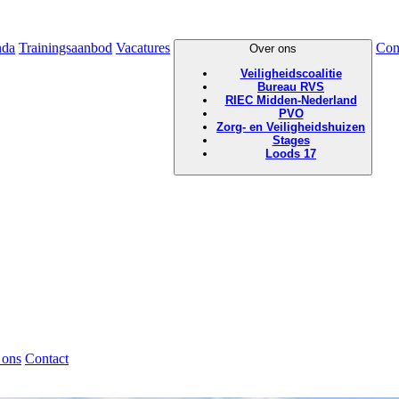
nda
Trainingsaanbod
Vacatures
Con
Over ons
Veiligheidscoalitie
Bureau RVS
RIEC Midden-Nederland
PVO
Zorg- en Veiligheidshuizen
Stages
Loods 17
 ons
Contact