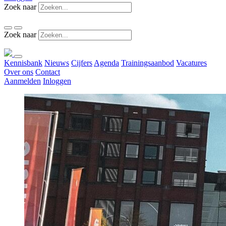
Zoek naar
Zoek naar
Kennisbank
Nieuws
Cijfers
Agenda
Trainingsaanbod
Vacatures
Over ons
Contact
Aanmelden
Inloggen