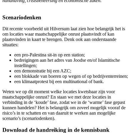
handhaving, crisisbeheersing en economische zaken.’
Scenariodenken
Dit recente voorbeeld uit Hilversum laat zien hoe belangrijk het is
om locaties waar maatschappelijke onrust plaatsvindt of kan
plaatsvinden in kaart te brengen. Denk ook aan onderstaande
situaties:
een pro-Palestina sit-in op een station;
bedreigingen aan het adres van Joodse en/of Islamitische
instellingen;
een demonstratie bij een AZC;
een blokkade van boeren op wegen of op bedrijventerreinen;
een klimaatprotest bij een multinational of bank.
Weten we op dit moment welke locaties kwetsbaar zijn voor
maatschappelijke onrust? En staan we met deze locaties in
verbinding in de ‘koude’ fase, zodat we in de ‘warme’ fase gepast
kunnen handelen? Het is belangrijk om zoveel mogelijk vooraf de
risico’s in te schatten en van daaruit te werken aan mogelijke
scenario’s (scenariodenken).
Download de handreiking in de kennisbank