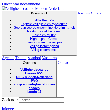
Direct naar hoofdinhoud
Nieuws
Cijfers
Kennisbank
Alle thema's
Digitale veiligheid en cybercrime
Georganiseerde ondermijnende criminaliteit
Maatschappelijke onrust
Beleid en sturing
High Impact Crimes
Persoonsgerichte aanpak
Veilige leefomgeving
Veilig ondernemen
Agenda
Trainingsaanbod
Vacatures
Contact
Over ons
Veiligheidscoalitie
Bureau RVS
RIEC Midden-Nederland
PVO
Zorg- en Veiligheidshuizen
Stages
Loods 17
Zoek naar
Inloggen