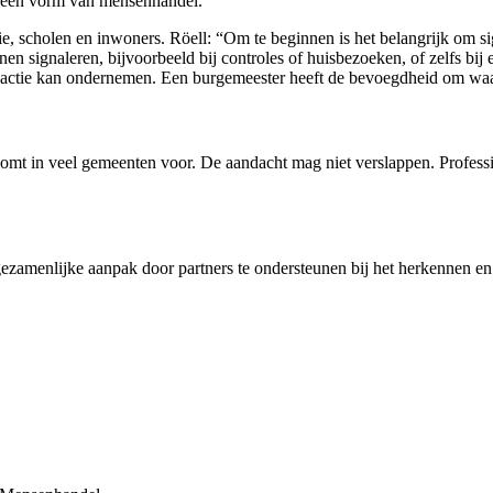
s een vorm van mensenhandel.”
tie, scholen en inwoners. Röell: “Om te beginnen is het belangrijk om 
nen signaleren, bijvoorbeeld bij controles of huisbezoeken, of zelfs bij
 actie kan ondernemen. Een burgemeester heeft de bevoegdheid om waar 
omt in veel gemeenten voor. De aandacht mag niet verslappen. Profes
zamenlijke aanpak door partners te ondersteunen bij het herkennen en v