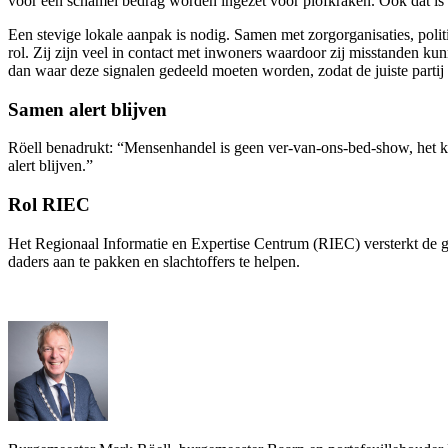
voor een schamel bedrag worden ingezet voor plofkraken. Ook dat i
Een stevige lokale aanpak is nodig. Samen met zorgorganisaties, poli
rol. Zij zijn veel in contact met inwoners waardoor zij misstanden kun
dan waar deze signalen gedeeld moeten worden, zodat de juiste partij
Samen alert blijven
Röell benadrukt: “Mensenhandel is geen ver-van-ons-bed-show, het k
alert blijven.”
Rol RIEC
Het Regionaal Informatie en Expertise Centrum (RIEC) versterkt de ge
daders aan te pakken en slachtoffers te helpen.