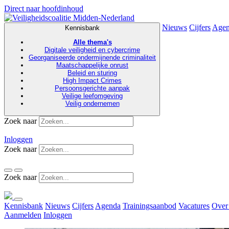
Direct naar hoofdinhoud
Nieuws
Cijfers
Age
Kennisbank
Alle thema's
Digitale veiligheid en cybercrime
Georganiseerde ondermijnende criminaliteit
Maatschappelijke onrust
Beleid en sturing
High Impact Crimes
Persoonsgerichte aanpak
Veilige leefomgeving
Veilig ondernemen
Zoek naar
Inloggen
Zoek naar
Zoek naar
Kennisbank
Nieuws
Cijfers
Agenda
Trainingsaanbod
Vacatures
Over
Aanmelden
Inloggen