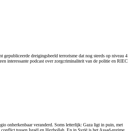
ent gepubliceerde dreigingsbeeld terrorisme dat nog steeds op niveau 4
een interessante podcast over zorgcriminaliteit van de politie en RIEC
o onherkenbaar veranderd. Soms letterlijk: Gaza ligt in puin, met
nflict tussen Israël en Hezbollah. En in Syrië is het Assad-regime