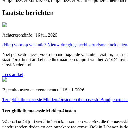
Burgemeester Mark Röell, burgemeester Baarn en portefeuillehoude
Laatste berichten
Achtergrondinfo | 16 jul. 2026
(Niet) voor op vakantie? Nieuw dreigingsbeeld terrorisme, incidente
Niet per se de meest voor de hand liggende vakantieliteratuur, maar da
staat. Ook in dit artikel ene link naar een rapport van het WODC over 
Oost-Nederland.
Lees artikel
Bijeenkomsten en evenementen | 16 jul. 2026
Terugblik themasessie Midden-Oosten en themasessie Bondgenotena
Terugblik themasessie Midden-Oosten
Woensdag 24 juni stond in het teken van een waardevolle themasessie
tienduizenden doden en een onzekere toekomst. Ook in Libanon is de 