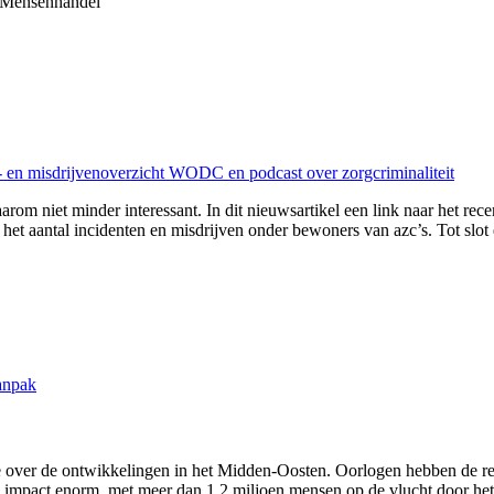
r Mensenhandel
n- en misdrijvenoverzicht WODC en podcast over zorgcriminaliteit
arom niet minder interessant. In dit nieuwsartikel een link naar het rec
het aantal incidenten en misdrijven onder bewoners van azc’s. Tot slot 
anpak
 over de ontwikkelingen in het Midden-Oosten. Oorlogen hebben de regi
impact enorm, met meer dan 1,2 miljoen mensen op de vlucht door het co