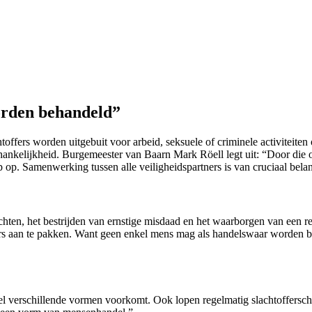
orden behandeld”
toffers worden uitgebuit voor arbeid, seksuele of criminele activiteit
 afhankelijkheid. Burgemeester van Baarn Mark Röell legt uit: “Door die o
p op. Samenwerking tussen alle veiligheidspartners is van cruciaal bela
n, het bestrijden van ernstige misdaad en het waarborgen van een re
ders aan te pakken. Want geen enkel mens mag als handelswaar worden 
el verschillende vormen voorkomt. Ook lopen regelmatig slachtoffersch