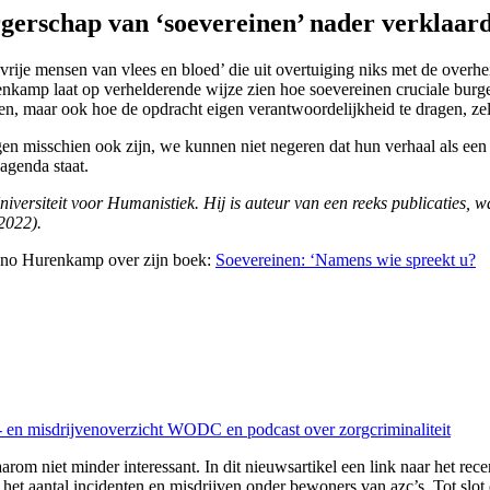
gerschap van ‘soevereinen’ nader verklaar
‘vrije mensen van vlees en bloed’ die uit overtuiging niks met de ove
mp laat op verhelderende wijze zien hoe soevereinen cruciale burgersc
n, maar ook hoe de opdracht eigen verantwoordelijkheid te dragen, zelf t
en misschien ook zijn, we kunnen niet negeren dat hun verhaal als een 
 agenda staat.
rsiteit voor Humanistiek. Hij is auteur van een reeks publicaties,
2022).
enno Hurenkamp over zijn boek:
Soevereinen: ‘Namens wie spreekt u?
n- en misdrijvenoverzicht WODC en podcast over zorgcriminaliteit
arom niet minder interessant. In dit nieuwsartikel een link naar het rec
het aantal incidenten en misdrijven onder bewoners van azc’s. Tot slot 