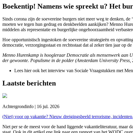
Boekentip! Namens wie spreekt u? Het bur
Sinds corona zijn de soevereine burgers niet meer weg te denken, de 
moeten we tegen hun gedrag en denkbeelden aankijken? Menno Hurenka
middelen als representatie en burgerlijke ongehoorzaamheid verbastere
Hoe opportunistisch ingestoken de soevereine strategieën en opvatting
democratie, verzorgingsstaat en rechtsstaat dat al zeker tien jaar op de
Menno Hurenkamp is hoogleraar Democratie als mensenwerk aan Unive
der gewoonte. Populisme in de polder (Amsterdam University Press, 
Lees hier ook het interview van Sociale Vraagstukken met M
Laatste berichten
Achtergrondinfo | 16 jul. 2026
(Niet) voor op vakantie? Nieuw dreigingsbeeld terrorisme, incidente
Niet per se de meest voor de hand liggende vakantieliteratuur, maar da
staat. Ook in dit artikel ene link naar een rapport van het WODC over 