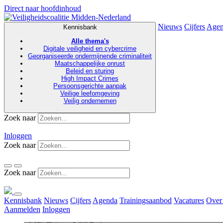
Direct naar hoofdinhoud
Nieuws
Cijfers
Age
Kennisbank
Alle thema's
Digitale veiligheid en cybercrime
Georganiseerde ondermijnende criminaliteit
Maatschappelijke onrust
Beleid en sturing
High Impact Crimes
Persoonsgerichte aanpak
Veilige leefomgeving
Veilig ondernemen
Zoek naar
Inloggen
Zoek naar
Zoek naar
Kennisbank
Nieuws
Cijfers
Agenda
Trainingsaanbod
Vacatures
Over
Aanmelden
Inloggen