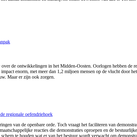
anpak
 over de ontwikkelingen in het Midden-Oosten. Oorlogen hebben de regi
impact enorm, met meer dan 1,2 miljoen mensen op de vlucht door het co
w. Maar er zijn ook zorgen.
de regionale oefendriehoek
ringen van de openbare orde. Toch vraagt het faciliteren van demonstr
maatschappelijke reacties die demonstraties oproepen en de bestuurli
 scherp te houden wat er van het bestuur wordt verwacht om demonstratie