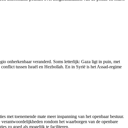
o onherkenbaar veranderd. Soms letterlijk: Gaza ligt in puin, met
nflict tussen Israël en Hezbollah. En in Syrië is het Assad-regime
aties met toenemende mate meer inspanning van het openbaar bestuur.
jke verantwoordelijkheden rondom het waarborgen van de openbare
s zo goed als mogelijk te faciliteren.