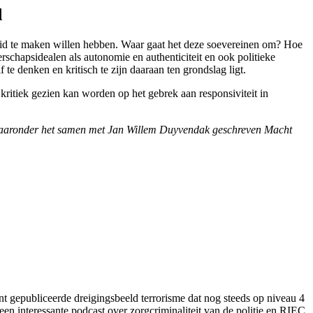
d
rheid te maken willen hebben. Waar gaat het deze soevereinen om? Hoe
hapsidealen als autonomie en authenticiteit en ook politieke
e denken en kritisch te zijn daaraan ten grondslag ligt.
kritiek gezien kan worden op het gebrek aan responsiviteit in
 waaronder het samen met Jan Willem Duyvendak geschreven Macht
ent gepubliceerde dreigingsbeeld terrorisme dat nog steeds op niveau 4
een interessante podcast over zorgcriminaliteit van de politie en RIEC