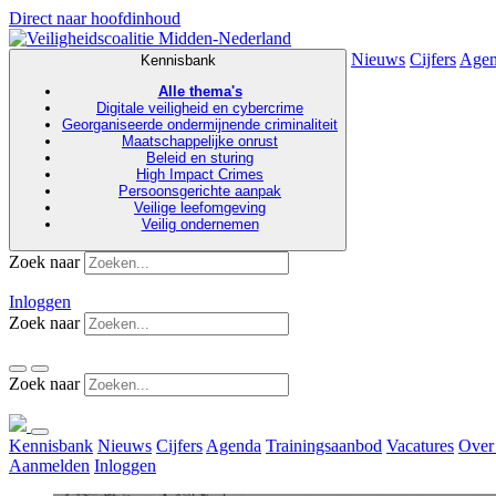
Direct naar hoofdinhoud
Nieuws
Cijfers
Age
Kennisbank
Alle thema's
Digitale veiligheid en cybercrime
Georganiseerde ondermijnende criminaliteit
Maatschappelijke onrust
Beleid en sturing
High Impact Crimes
Persoonsgerichte aanpak
Veilige leefomgeving
Veilig ondernemen
Zoek naar
Inloggen
Zoek naar
Zoek naar
Kennisbank
Nieuws
Cijfers
Agenda
Trainingsaanbod
Vacatures
Over
Aanmelden
Inloggen