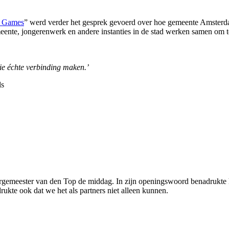
y Games
” werd verder het gesprek gevoerd over hoe gemeente Amsterda
meente, jongerenwerk en andere instanties in de stad werken samen om te
die échte verbinding maken.’
ls
burgemeester van den Top de middag. In zijn openingswoord benadrukte 
drukte ook dat we het als partners niet alleen kunnen.