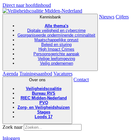
Direct naar hoofdinhoud
Nieuws
Cijfers
Kennisbank
Alle thema's
Digitale veiligheid en cybercrime
Georganiseerde ondermijnende criminaliteit
Maatschappelijke onrust
Beleid en sturing
High Impact Crimes
Persoonsgerichte aanpak
Veilige leefomgeving
Veilig ondernemen
Agenda
Trainingsaanbod
Vacatures
Contact
Over ons
Veiligheidscoalitie
Bureau RVS
RIEC Midden-Nederland
PVO
Zorg- en Veiligheidshuizen
Stages
Loods 17
Zoek naar
Inloggen