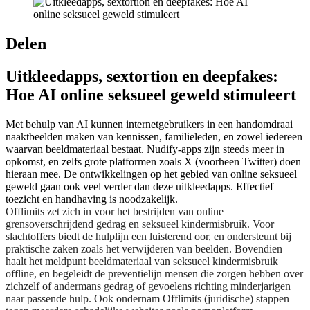
Delen
Uitkleedapps, sextortion en deepfakes:
Hoe AI online seksueel geweld stimuleert
Met behulp van AI kunnen internetgebruikers in een handomdraai
naaktbeelden maken van kennissen, familieleden, en zowel iedereen
waarvan beeldmateriaal bestaat. Nudify-apps zijn steeds meer in
opkomst, en zelfs grote platformen zoals X (voorheen Twitter) doen
hieraan mee. De ontwikkelingen op het gebied van online seksueel
geweld gaan ook veel verder dan deze uitkleedapps. Effectief
toezicht en handhaving is noodzakelijk.
Offlimits zet zich in voor het bestrijden van online
grensoverschrijdend gedrag en seksueel kindermisbruik. Voor
slachtoffers biedt de hulplijn een luisterend oor, en ondersteunt bij
praktische zaken zoals het verwijderen van beelden. Bovendien
haalt het meldpunt beeldmateriaal van seksueel kindermisbruik
offline, en begeleidt de preventielijn mensen die zorgen hebben over
zichzelf of andermans gedrag of gevoelens richting minderjarigen
naar passende hulp. Ook ondernam Offlimits (juridische) stappen