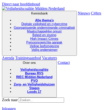
Direct naar hoofdinhoud
Nieuws
Cijfers
Kennisbank
Alle thema's
Digitale veiligheid en cybercrime
Georganiseerde ondermijnende criminaliteit
Maatschappelijke onrust
Beleid en sturing
High Impact Crimes
Persoonsgerichte aanpak
Veilige leefomgeving
Veilig ondernemen
Agenda
Trainingsaanbod
Vacatures
Contact
Over ons
Veiligheidscoalitie
Bureau RVS
RIEC Midden-Nederland
PVO
Zorg- en Veiligheidshuizen
Stages
Loods 17
Zoek naar
Inloggen