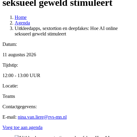
seksueel geweld stimuleert
Home
Agenda
Uitkleedapps, sextortion en deepfakes: Hoe AI online
seksueel geweld stimuleert
Datum:
11 augustus 2026
Tijdstip:
12:00 - 13:00 UUR
Locatie:
Teams
Contactgegevens:
E-mail:
nina.van.liere@rvs-mn.nl
Voeg toe aan agenda