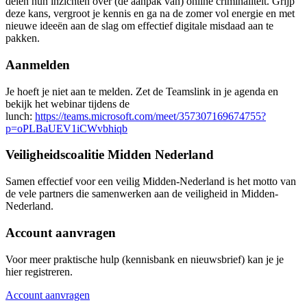
delen hun inzichten over (de aanpak van) online criminaliteit. Grijp
deze kans, vergroot je kennis en ga na de zomer vol energie en met
nieuwe ideeën aan de slag om effectief digitale misdaad aan te
pakken.
Aanmelden
Je hoeft je niet aan te melden. Zet de Teamslink in je agenda en
bekijk het webinar tijdens de
lunch:
https://teams.microsoft.com/meet/357307169674755?
p=oPLBaUEV1iCWvbhiqb
Veiligheidscoalitie Midden Nederland
Samen effectief voor een veilig Midden-Nederland is het motto van
de vele partners die samenwerken aan de veiligheid in Midden-
Nederland.
Account aanvragen
Voor meer praktische hulp (kennisbank en nieuwsbrief) kan je je
hier registreren.
Account aanvragen