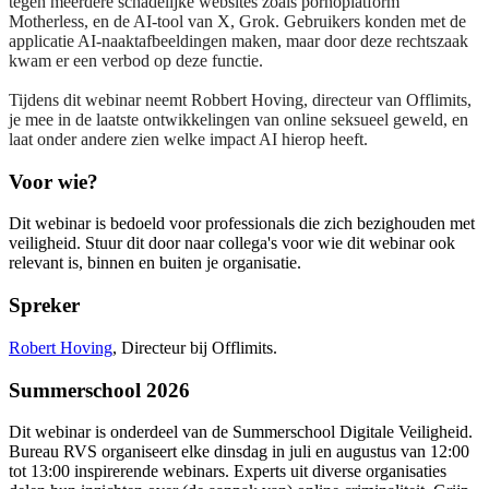
tegen meerdere schadelijke websites zoals pornoplatform
Motherless, en de AI-tool van X, Grok. Gebruikers konden met de
applicatie AI-naaktafbeeldingen maken, maar door deze rechtszaak
kwam er een verbod op deze functie.
Tijdens dit webinar neemt Robbert Hoving, directeur van Offlimits,
je mee in de laatste ontwikkelingen van online seksueel geweld, en
laat onder andere zien welke impact AI hierop heeft.
Voor wie?
Dit
webinar
is bedoeld voor professionals die zich bezighouden met
veiligheid. Stuur dit door naar collega's voor wie dit webinar ook
relevant is, binnen en buiten je organisatie.
Spreker
Robert Hoving
, Directeur bij Offlimits.
Summerschool 2026
Dit
webinar
is onderdeel van de Summerschool Digitale Veiligheid.
Bureau RVS organiseert elke dinsdag in juli en augustus van 12:00
tot 13:00 inspirerende
webinars
. Experts uit diverse organisaties