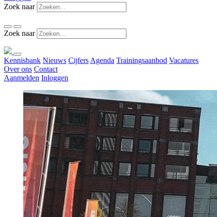
Zoek naar
Zoek naar
Kennisbank
Nieuws
Cijfers
Agenda
Trainingsaanbod
Vacatures
Over ons
Contact
Aanmelden
Inloggen