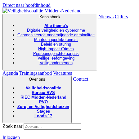
Direct naar hoofdinhoud
Nieuws
Cijfers
Kennisbank
Alle thema's
Digitale veiligheid en cybercrime
Georganiseerde ondermijnende criminaliteit
Maatschappelijke onrust
Beleid en sturing
High Impact Crimes
Persoonsgerichte aanpak
Veilige leefomgeving
Veilig ondernemen
Agenda
Trainingsaanbod
Vacatures
Contact
Over ons
Veiligheidscoalitie
Bureau RVS
RIEC Midden-Nederland
PVO
Zorg- en Veiligheidshuizen
Stages
Loods 17
Zoek naar
Inloggen