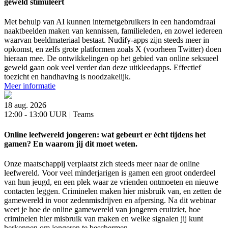
geweld stimuleert
Met behulp van AI kunnen internetgebruikers in een handomdraai
naaktbeelden maken van kennissen, familieleden, en zowel iedereen
waarvan beeldmateriaal bestaat. Nudify-apps zijn steeds meer in
opkomst, en zelfs grote platformen zoals X (voorheen Twitter) doen
hieraan mee. De ontwikkelingen op het gebied van online seksueel
geweld gaan ook veel verder dan deze uitkleedapps. Effectief
toezicht en handhaving is noodzakelijk.
Meer informatie
18 aug. 2026
12:00 - 13:00 UUR | Teams
Online leefwereld jongeren: wat gebeurt er écht tijdens het
gamen? En waarom jij dit moet weten.
Onze maatschappij verplaatst zich steeds meer naar de online
leefwereld. Voor veel minderjarigen is gamen een groot onderdeel
van hun jeugd, en een plek waar ze vrienden ontmoeten en nieuwe
contacten leggen. Criminelen maken hier misbruik van, en zetten de
gamewereld in voor zedenmisdrijven en afpersing. Na dit webinar
weet je hoe de online gamewereld van jongeren eruitziet, hoe
criminelen hier misbruik van maken en welke signalen jij kunt
herkennen om jongeren te beschermen.